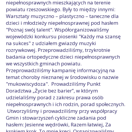
niepełnosprawnych mieszkających na terenie
powiatu rzeszowskiego. Były to między innymi:
Warsztaty muzyczno – plastyczno – taneczne dla
dzieci i młodzieży niepełnosprawnej pod hasłem
"Poznaj swój talent". Współorganizowaliśmy
wojewódzki konkursu piosenki "Każdy ma szansę
na sukces" z udziałem gwiazdy muzyki
rozrywkowej. Przeprowadziliśmy, trzykrotnie
badania ortopedyczne dzieci niepełnosprawnych
we wszystkich gminach powiatu.
Przeprowadziliśmy kampanię informacyjną na
temat choroby nieznanej w środowisku o nazwie
"mukowiscydoza". Prowadziliśmy Punkt
Doradztwa „Życie bez barier”, w którym
udzielaliśmy porad z zakresu prawa osób
niepełnosprawnych i ich rodzin, porad społecznych.
Utworzyliśmy i prowadziliśmy przy współpracy
Gmin i stowarzyszeń cykliczne zadania pod
hasłem: Jesienne wędrówki, Razem łatwiej, Za
krokiem krok, To mnie kręci. Organizowaliśmy