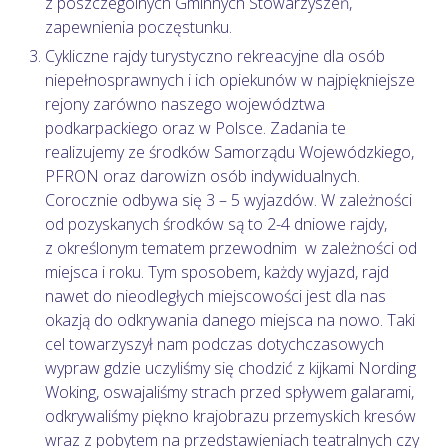
z poszczególnych Gminnych Stowarzyszeń,
zapewnienia poczęstunku.
Cykliczne rajdy turystyczno rekreacyjne dla osób
niepełnosprawnych i ich opiekunów w najpiękniejsze
rejony zarówno naszego województwa
podkarpackiego oraz w Polsce. Zadania te
realizujemy ze środków Samorządu Wojewódzkiego,
PFRON oraz darowizn osób indywidualnych.
Corocznie odbywa się 3 – 5 wyjazdów. W zależności
od pozyskanych środków są to 2-4 dniowe rajdy,
z określonym tematem przewodnim w zależności od
miejsca i roku. Tym sposobem, każdy wyjazd, rajd
nawet do nieodległych miejscowości jest dla nas
okazją do odkrywania danego miejsca na nowo. Taki
cel towarzyszył nam podczas dotychczasowych
wypraw gdzie uczyliśmy się chodzić z kijkami Nording
Woking, oswajaliśmy strach przed spływem galarami,
odkrywaliśmy piękno krajobrazu przemyskich kresów
wraz z pobytem na przedstawieniach teatralnych czy