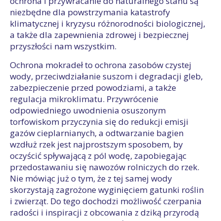
ochrona i przywracanie do naturalnego stanu są
niezbędne dla powstrzymania katastrofy
klimatycznej i kryzysu różnorodności biologicznej,
a także dla zapewnienia zdrowej i bezpiecznej
przyszłości nam wszystkim.
Ochrona mokradeł to ochrona zasobów czystej
wody, przeciwdziałanie suszom i degradacji gleb,
zabezpieczenie przed powodziami, a także
regulacja mikroklimatu. Przywrócenie
odpowiedniego uwodnienia osuszonym
torfowiskom przyczynia się do redukcji emisji
gazów cieplarnianych, a odtwarzanie bagien
wzdłuż rzek jest najprostszym sposobem, by
oczyścić spływającą z pól wodę, zapobiegając
przedostawaniu się nawozów rolniczych do rzek.
Nie mówiąc już o tym, że z tej samej wody
skorzystają zagrożone wyginięciem gatunki roślin
i zwierząt. Do tego dochodzi możliwość czerpania
radości i inspiracji z obcowania z dziką przyrodą