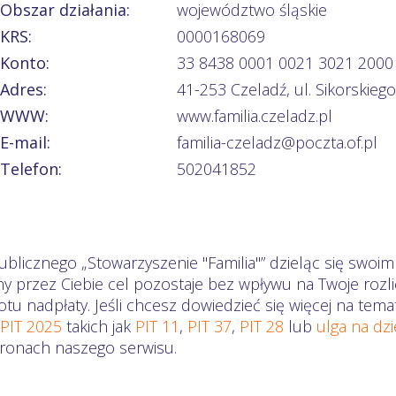
Obszar działania:
województwo śląskie
KRS:
0000168069
Konto:
33 8438 0001 0021 3021 2000
Adres:
41-253 Czeladź, ul. Sikorskiego
WWW:
www.familia.czeladz.pl
E-mail:
familia-czeladz@poczta.of.pl
Telefon:
502041852
blicznego „Stowarzyszenie "Familia"” dzieląc się swoim
ny przez Ciebie cel pozostaje bez wpływu na Twoje ro
otu nadpłaty. Jeśli chcesz dowiedzieć się więcej na te
 PIT 2025
takich jak
PIT 11
,
PIT 37
,
PIT 28
lub
ulga na dz
stronach naszego serwisu.