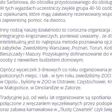
do Sarbinowa, do ośrodka przystosowanego do obsługi
W tych wyjazdach uczestniczy zwykle grupa 40-50 osó
z opiekunami, które mają załatwiony rezerwowany wspól
i zapewnioną pomoc na dworcu.
Inny rodzaj naszej działalności to coroczna organizacj
integracyjno-krajoznawczych, ponieważ uważamy , że d
intelektualną jest to najlepsza metoda poznawania ojczyz
i zabytków. Zwiedziliśmy Warszawę ,Poznań, Toruń, Kotl
Bieszczady i Mazury. Pozyskujemy dofinansowanie do w
osoby z niewielkim budżetem domowym.
Oprócz wycieczek 3-dniowych co roku organizowana jes
położonych miejsc. I tak , w tym roku zwiedziliśmy ZOO
w Opolu , byliśmy w ZOO w Ostrawie, Częstochowie, Kra
w Małopolsce, w Dinolandzie w Zatorze.
Tradycyjnie już, od wielu lat organizowane są spotkani
połączone z wręczaniem wyczekiwanych przez podopi
oraz zabawa karnawałowa w „Tłusty Czwartek” czyli świ