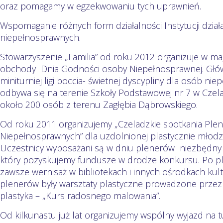
oraz pomagamy w egzekwowaniu tych uprawnień.
Wspomaganie różnych form działalności Instytucji dział
niepełnosprawnych.
Stowarzyszenie „Familia” od roku 2012 organizuje w ma
obchody Dnia Godności osoby Niepełnosprawnej. Główn
miniturniej ligi boccia- świetnej dyscypliny dla osób n
odbywa się na terenie Szkoły Podstawowej nr 7 w Czelad
około 200 osób z terenu Zagłębia Dąbrowskiego.
Od roku 2011 organizujemy „Czeladzkie spotkania Pl
Niepełnosprawnych” dla uzdolnionej plastycznie młodz
Uczestnicy wyposażani są w dniu plenerów niezbędny 
który pozyskujemy fundusze w drodze konkursu. Po pl
zawsze wernisaż w bibliotekach i innych ośrodkach kul
plenerów były warsztaty plastyczne prowadzone przez 
plastyka – „Kurs radosnego malowania”.
Od kilkunastu już lat organizujemy wspólny wyjazd na t