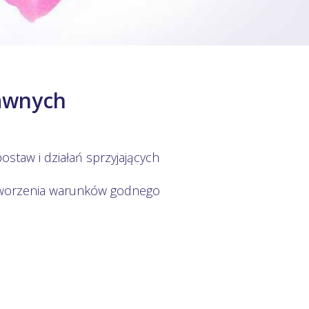
awnych
ostaw i działań sprzyjających
 tworzenia warunków godnego