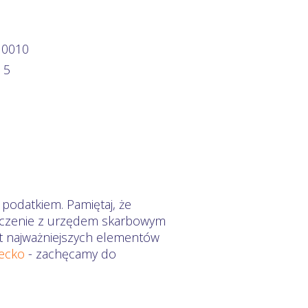
 0010
 5
 podatkiem. Pamiętaj, że
zliczenie z urzędem skarbowym
mat najważniejszych elementów
iecko
- zachęcamy do