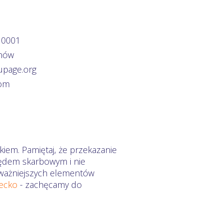
 0001
onów
upage.org
com
iem. Pamiętaj, że przekazanie
zędem skarbowym i nie
ajważniejszych elementów
iecko
- zachęcamy do