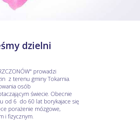
śmy dzielni
"KRZCZONÓW" prowadzi
in z terenu gminy Tokarnia.
owania osób
taczającym świecie. Obecnie
 od 6 do 60 lat borykajace się
ięce porażenie mózgowe,
m i fizycznym.