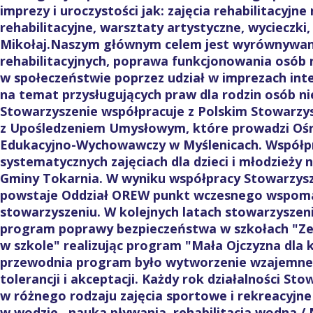
imprezy i uroczystości jak: zajęcia rehabilitacyjne
rehabilitacyjne, warsztaty artystyczne, wycieczki,
Mikołaj.Naszym głównym celem jest wyrównywani
rehabilitacyjnych, poprawa funkcjonowania osób
w społeczeństwie poprzez udział w imprezach int
na temat przysługujących praw dla rodzin osób n
Stowarzyszenie współpracuje z Polskim Stowarzy
z Upośledzeniem Umysłowym, które prowadzi Ośr
Edukacyjno-Wychowawczy w Myślenicach. Współp
systematycznych zajęciach dla dzieci i młodzieży 
Gminy Tokarnia. W wyniku współpracy Stowarzys
powstaje Oddział OREW punkt wczesnego wspoma
stowarzyszeniu. W kolejnych latach stowarzyszen
program poprawy bezpieczeństwa w szkołach "Zer
w szkole" realizując program "Mała Ojczyzna dla 
przewodnia program było wytworzenie wzajemneg
tolerancji i akceptacji. Każdy rok działalności Sto
w różnego rodzaju zajęcia sportowe i rekreacyjne 
w wodzie , nauka pływania, rehabilitacja wodna /