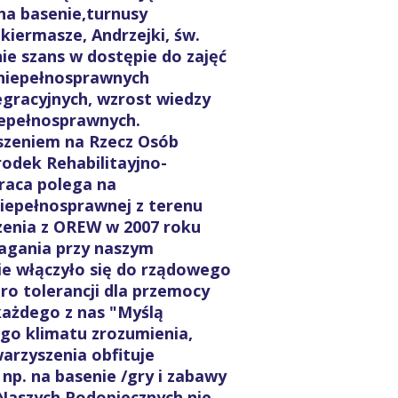
 na basenie,turnusy
 kiermasze, Andrzejki, św.
e szans w dostępie do zajęć
 niepełnosprawnych
egracyjnych, wzrost wiedzy
iepełnosprawnych.
szeniem na Rzecz Osób
odek Rehabilitayjno-
raca polega na
niepełnosprawnej z terenu
zenia z OREW w 2007 roku
gania przy naszym
ie włączyło się do rządowego
o tolerancji dla przemocy
każdego z nas "Myślą
o klimatu zrozumienia,
warzyszenia obfituje
np. na basenie /gry i zabawy
 Naszych Podopiecznych nie