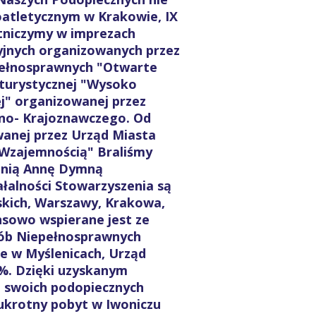
oatletycznym w Krakowie, IX
stniczymy w imprezach
cyjnych organizowanych przez
epełnosprawnych "Otwarte
 turystycznej "Wysoko
ej" organizowanej przez
no- Krajoznawczego. Od
wanej przez Urząd Miasta
Wzajemnością" Braliśmy
panią Annę Dymną
alności Stowarzyszenia są
yskich, Warszawy, Krakowa,
ansowo wspierane jest ze
sób Niepełnosprawnych
 w Myślenicach, Urząd
%. Dzięki uzyskanym
 swoich podopiecznych
ukrotny pobyt w Iwoniczu