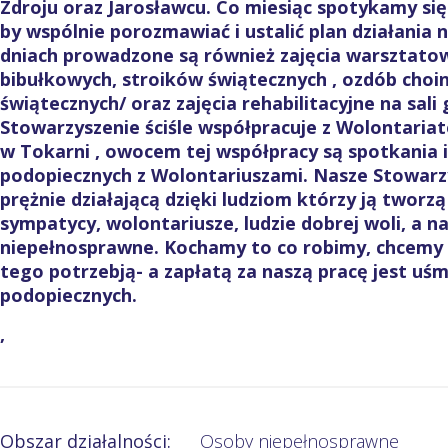
Zdroju oraz Jarosławcu. Co miesiąc spotykamy się
by wspólnie porozmawiać i ustalić plan działania n
dniach prowadzone są również zajęcia warsztatow
bibułkowych, stroików świątecznych , ozdób choi
świątecznych/ oraz zajęcia rehabilitacyjne na sali
Stowarzyszenie ściśle współpracuje z Wolontari
w Tokarni , owocem tej współpracy są spotkania i
podopiecznych z Wolontariuszami. Nasze Stowarzy
prężnie działającą dzięki ludziom którzy ją tworzą
sympatycy, wolontariusze, ludzie dobrej woli, a 
niepełnosprawne. Kochamy to co robimy, chcemy 
tego potrzebją- a zapłatą za naszą pracę jest uśm
podopiecznych.
,
Obszar działalności:
Osoby niepełnosprawne