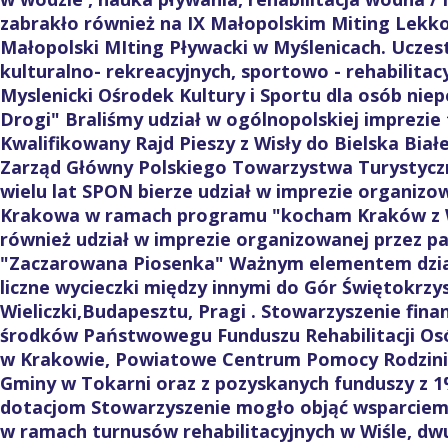
zabrakło również na IX Małopolskim Miting Lekk
Małopolski MIting Pływacki w Myślenicach. Ucze
kulturalno- rekreacyjnych, sportowo - rehabilita
Myslenicki Ośrodek Kultury i Sportu dla osób ni
Drogi" Braliśmy udział w ogólnopolskiej imprezie
Kwalifikowany Rajd Pieszy z Wisły do Bielska Biał
Zarząd Główny Polskiego Towarzystwa Turystycz
wielu lat SPON bierze udział w imprezie organizo
Krakowa w ramach programu "kocham Kraków z 
również udział w imprezie organizowanej przez 
"Zaczarowana Piosenka" Ważnym elementem dział
liczne wycieczki między innymi do Gór Świętokrz
Wieliczki,Budapesztu, Pragi . Stowarzyszenie fin
środków Państwowegu Funduszu Rehabilitacji O
w Krakowie, Powiatowe Centrum Pomocy Rodzinie
Gminy w Tokarni oraz z pozyskanych funduszy z 1
dotacjom Stowarzyszenie mogło objąć wsparciem
w ramach turnusów rehabilitacyjnych w Wiśle, dw