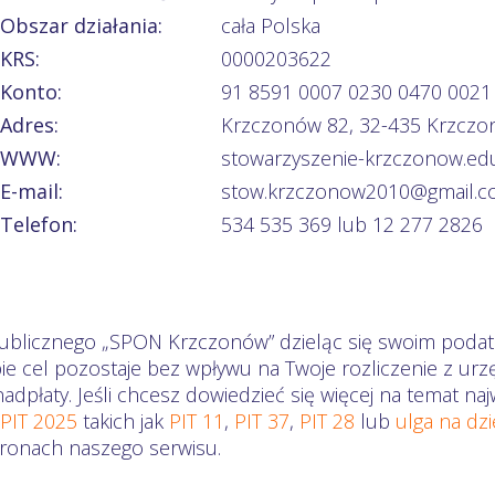
Obszar działania:
cała Polska
KRS:
0000203622
Konto:
91 8591 0007 0230 0470 0021
Adres:
Krzczonów 82, 32-435 Krzcz
WWW:
stowarzyszenie-krzczonow.ed
E-mail:
stow.krzczonow2010@gmail.
Telefon:
534 535 369 lub 12 277 2826
publicznego „SPON Krzczonów” dzieląc się swoim podatk
ie cel pozostaje bez wpływu na Twoje rozliczenie z ur
dpłaty. Jeśli chcesz dowiedzieć się więcej na temat n
 PIT 2025
takich jak
PIT 11
,
PIT 37
,
PIT 28
lub
ulga na dz
stronach naszego serwisu.