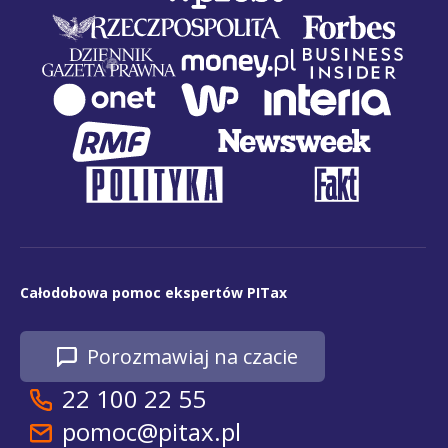
Całodobowa pomoc ekspertów PITax
Porozmawiaj na czacie
22 100 22 55
pomoc@pitax.pl