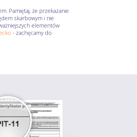
em. Pamiętaj, że przekazanie
zędem skarbowym i nie
ajważniejszych elementów
iecko
- zachęcamy do