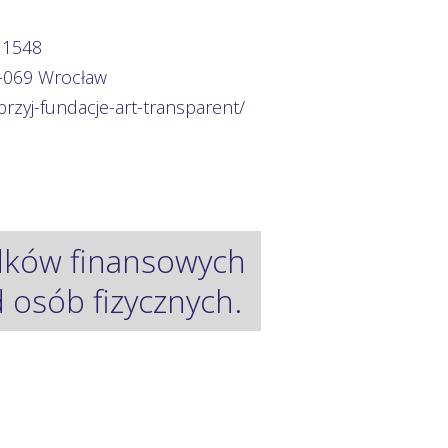
 1548
0-069 Wrocław
przyj-fundacje-art-transparent/
odków finansowych
osób fizycznych.