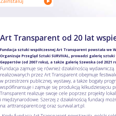
Zainstaluj
Art Transparent od 20 lat wspi
Fundacja sztuki współczesnej Art Transparent powstała we W
Organizuje Przegląd Sztuki SURVIVAL, prowadzi galerię sztuk
Geppertów (od 2007 roku), a także galerię Szewska (od 2021 r
Fundacja zajmuje się również działalnością wydawniczą
realizowanych przez Art Transparent obejmuje festiwale
w przestrzeni publicznej, wystawy, a także bogaty prog
współfinansuje i zajmuje się produkcją kilkudziesięciu p
Transparent realizuje swoje cele poprzez projekty loka
i międzynarodowe. Szerzej z działalnością fundacji moż
na: arttransparent.org oraz survival.art.pl.
„Kiedy fundacja Art Transparent powstawała, polski se