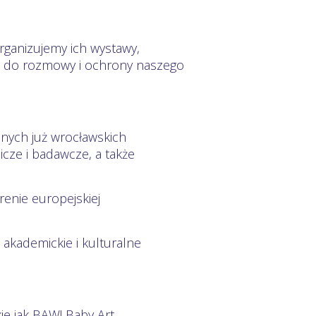
rganizujemy ich wystawy,
ę do rozmowy i ochrony naszego
anych już wrocławskich
cze i badawcze, a także
enie europejskiej
 akademickie i kulturalne
ie jak BAW! Baby Art