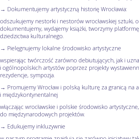
→ Dokumentujemy artystyczną historię Wrocławia:
odszukujemy nestorki i nestorów wrocławskiej sztuki, o
dokumentujemy, wydajemy książki, tworzymy platform
dziedzictwa kulturalnego.
→ Pielęgnujemy lokalne środowisko artystyczne
wspierając twórczość zarówno debiutujących, jak i uzn
i ogólnopolskich artystów poprzez projekty wystawienni
rezydencje, sympozja.
→ Promujemy Wrocław i polską kulturę za granicą na ar
i międzykontynentalnej
włączając wrocławskie i polskie środowisko artystyczne,
do międzynarodowych projektów.
→ Edukujemy inkluzywnie
w naszym programie znajdują się zarówno inicjatywy tak