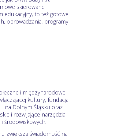
gramowe skierowane
 edukacyjny, to też gotowe
ich, oprowadzania, programy
.
społeczne i międzynarodowe
ączającej kultury, fundacja
u i na Dolnym Śląsku oraz
kie i rozwijające narzędzia
 i środowiskowych.
remu zwiększa świadomość na