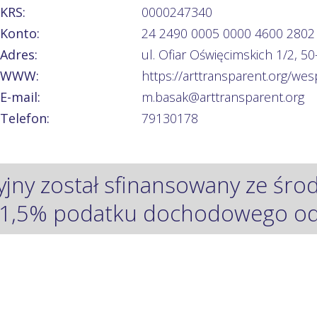
KRS:
0000247340
Konto:
24 2490 0005 0000 4600 2802
Adres:
ul. Ofiar Oświęcimskich 1/2, 5
WWW:
https://arttransparent.org/wes
E-mail:
m.basak@arttransparent.org
Telefon:
79130178
yjny został sfinansowany ze śr
1,5% podatku dochodowego od 