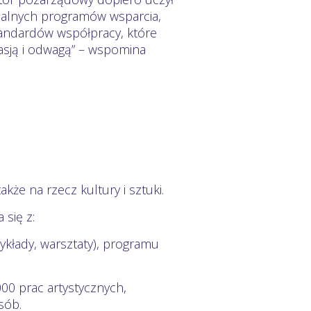
onalnych programów wsparcia,
andardów współpracy, które
 pasją i odwagą” – wspomina
kże na rzecz kultury i sztuki.
się z:
kłady, warsztaty), programu
0 prac artystycznych,
sób.