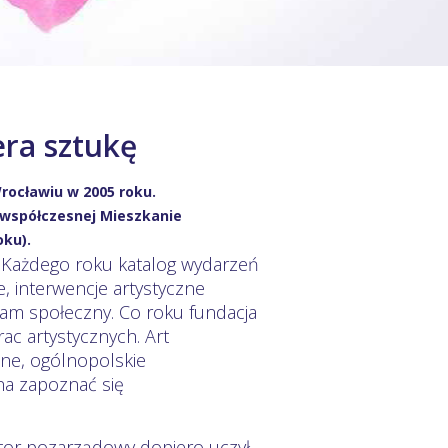
era sztukę
rocławiu w 2005 roku.
i współczesnej Mieszkanie
oku).
. Każdego roku katalog wydarzeń
, interwencje artystyczne
ram społeczny. Co roku fundacja
rac artystycznych. Art
lne, ogólnopolskie
na zapoznać się
ktor pozarządowy dopiero uczył