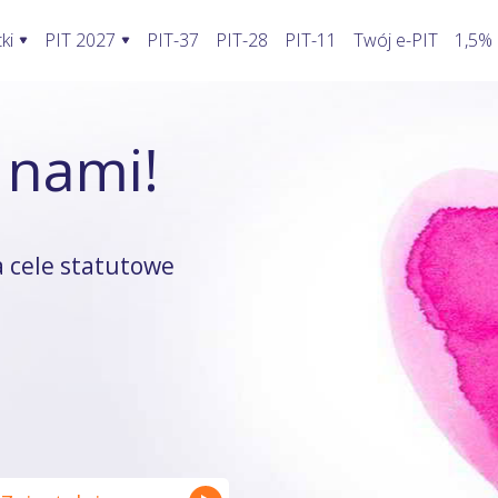
ki
PIT 2027
PIT-37
PIT-28
PIT-11
Twój e-PIT
1,5%
ormularze PIT 2027
Rozliczenie PIT 2027
Kalkulatory
 nami!
awić fakturę w KSeF?
PIT-28
Jak wypełnić PIT-2?
Kalkulator wynagrodzeń
oblemy stwarza KSeF?
PIT-36
Koszty uzyskania przychodu pracowni
Kalkulator walut
odatnika a KSeF
PIT-36L
Koszty uzyskania przychodu twórcy
Kalkulator odsetek PIT
 cele statutowe
wprowadzenia faktury do KSeF
PIT-37
Firma w domu
Kalkulator rozliczenia wspóln
enie faktury, gdy KSeF nie działa
PIT-38
Odliczenie składki zdrowotnej
Kalkulator zwrotu podatku
ie VAT z faktury poza KSeF
PIT-39
Działalność nierejestrowana
Kalkulator kilometrówki
rywatny a system KSeF
ruki PIT z załącznikami
Wybór formy opodatkowania
Kalkulator VAT