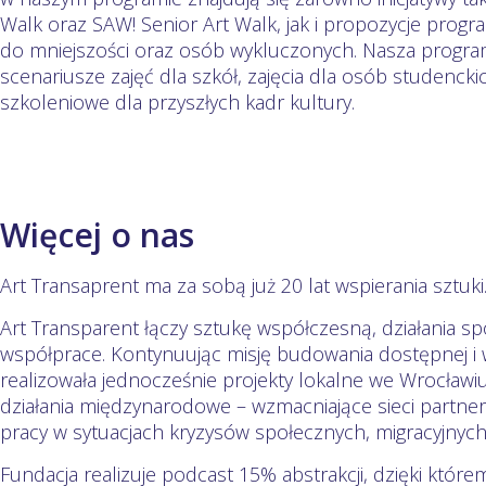
Walk oraz SAW! Senior Art Walk, jak i propozycje pro
do mniejszości oraz osób wykluczonych. Nasza program
scenariusze zajęć dla szkół, zajęcia dla osób studenck
szkoleniowe dla przyszłych kadr kultury.
Więcej o nas
Art Transaprent ma za sobą już 20 lat wspierania sztuki
Art Transparent łączy sztukę współczesną, działania 
współprace. Kontynuując misję budowania dostępnej i wł
realizowała jednocześnie projekty lokalne we Wrocławi
działania międzynarodowe – wzmacniające sieci partners
pracy w sytuacjach kryzysów społecznych, migracyjnych
Fundacja realizuje podcast 15% abstrakcji, dzięki któ