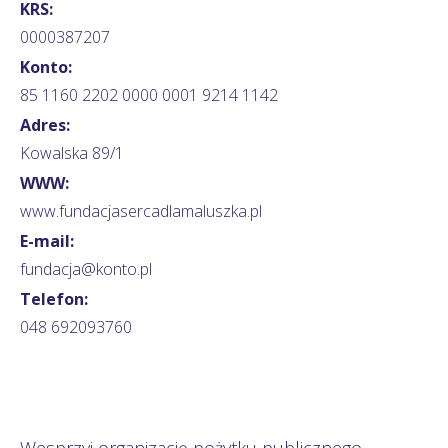
KRS:
0000387207
Konto:
85 1160 2202 0000 0001 9214 1142
Adres:
Kowalska 89/1
WWW:
www.fundacjasercadlamaluszka.pl
E-mail:
fundacja@konto.pl
Telefon:
048 692093760
Wesprzyj organizację pożytku publicznego