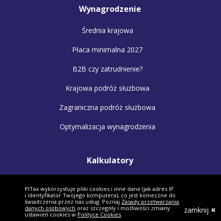
Wynagrodzenie
Średnia krajowa
Płaca minimalna 2027
B2B czy zatrudnienie?
Krajowa podróż służbowa
Zagraniczna podróż służbowa
Optymalizacja wynagrodzenia
Kalkulatory
Kalkulator wynagrodzeń
PITax wykorzystuje pliki cookies i inne dane (jak adres IP
i identyfikator Twojego komputera), co jest konieczne do
Kalkulator małżonków
świadczenia przez nas usług. Poznaj
Zasady przetwarzania
danych osobowych
oraz szczegóły i możliwości zmiany
zamknij
ustawień cookies w
Polityce Cookies
.
Kalkulator VAT