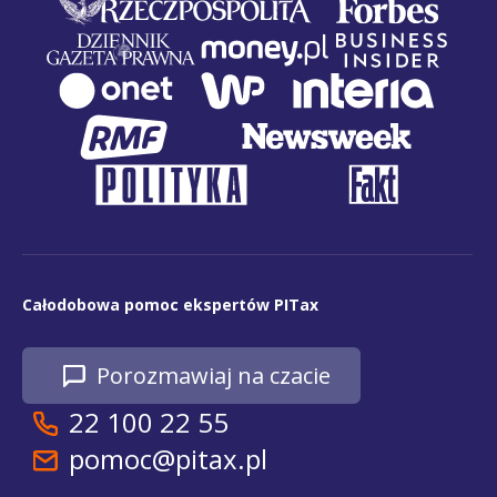
Całodobowa pomoc ekspertów PITax
Porozmawiaj na czacie
22 100 22 55
pomoc@pitax.pl