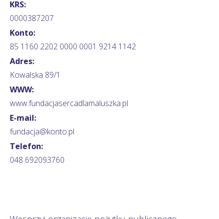
KRS:
0000387207
Konto:
85 1160 2202 0000 0001 9214 1142
Adres:
Kowalska 89/1
WWW:
www.fundacjasercadlamaluszka.pl
E-mail:
fundacja@konto.pl
Telefon:
048 692093760
Wesprzyj organizację pożytku publicznego