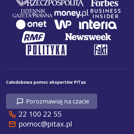
Całodobowa pomoc ekspertów PITax
Porozmawiaj na czacie
22 100 22 55
pomoc@pitax.pl