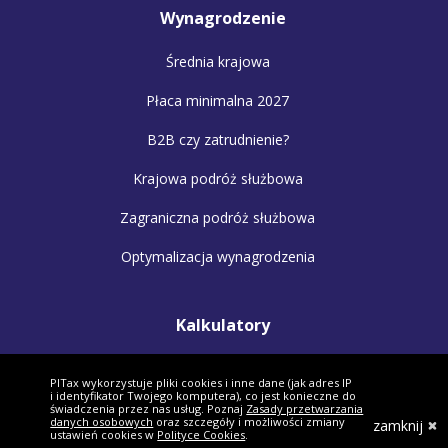
Wynagrodzenie
Średnia krajowa
Płaca minimalna 2027
B2B czy zatrudnienie?
Krajowa podróż służbowa
Zagraniczna podróż służbowa
Optymalizacja wynagrodzenia
Kalkulatory
Kalkulator wynagrodzeń
PITax wykorzystuje pliki cookies i inne dane (jak adres IP
i identyfikator Twojego komputera), co jest konieczne do
Kalkulator małżonków
świadczenia przez nas usług. Poznaj
Zasady przetwarzania
danych osobowych
oraz szczegóły i możliwości zmiany
zamknij
ustawień cookies w
Polityce Cookies
.
Kalkulator VAT