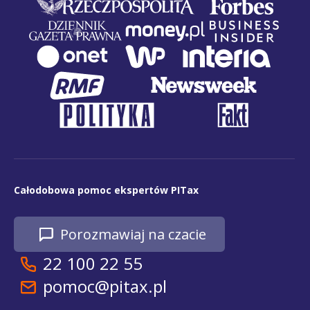
Całodobowa pomoc ekspertów PITax
Porozmawiaj na czacie
22 100 22 55
pomoc@pitax.pl