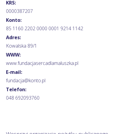
KRS:
0000387207
Konto:
85 1160 2202 0000 0001 9214 1142
Adres:
Kowalska 89/1
WWW:
www.fundacjasercadlamaluszka.pl
E-mail:
fundacja@konto.pl
Telefon:
048 692093760
Wesprzyj organizację pożytku publicznego