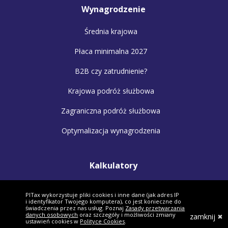
Wynagrodzenie
Średnia krajowa
Płaca minimalna 2027
B2B czy zatrudnienie?
Krajowa podróż służbowa
Zagraniczna podróż służbowa
Optymalizacja wynagrodzenia
Kalkulatory
Kalkulator wynagrodzeń
PITax wykorzystuje pliki cookies i inne dane (jak adres IP
i identyfikator Twojego komputera), co jest konieczne do
Kalkulator małżonków
świadczenia przez nas usług. Poznaj
Zasady przetwarzania
danych osobowych
oraz szczegóły i możliwości zmiany
zamknij
ustawień cookies w
Polityce Cookies
.
Kalkulator VAT