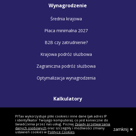
Wynagrodzenie
Średnia krajowa
Płaca minimalna 2027
B2B czy zatrudnienie?
Krajowa podróż służbowa
Zagraniczna podróż służbowa
Optymalizacja wynagrodzenia
Kalkulatory
Kalkulator wynagrodzeń
PITax wykorzystuje pliki cookies i inne dane (jak adres IP
i identyfikator Twojego komputera), co jest konieczne do
Kalkulator małżonków
świadczenia przez nas usług. Poznaj
Zasady przetwarzania
danych osobowych
oraz szczegóły i możliwości zmiany
zamknij
ustawień cookies w
Polityce Cookies
.
Kalkulator VAT