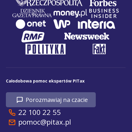
Całodobowa pomoc ekspertów PITax
Porozmawiaj na czacie
22 100 22 55
pomoc@pitax.pl