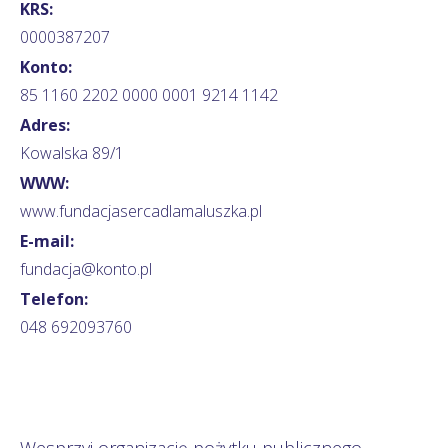
KRS:
0000387207
Konto:
85 1160 2202 0000 0001 9214 1142
Adres:
Kowalska 89/1
WWW:
www.fundacjasercadlamaluszka.pl
E-mail:
fundacja@konto.pl
Telefon:
048 692093760
Wesprzyj organizację pożytku publicznego