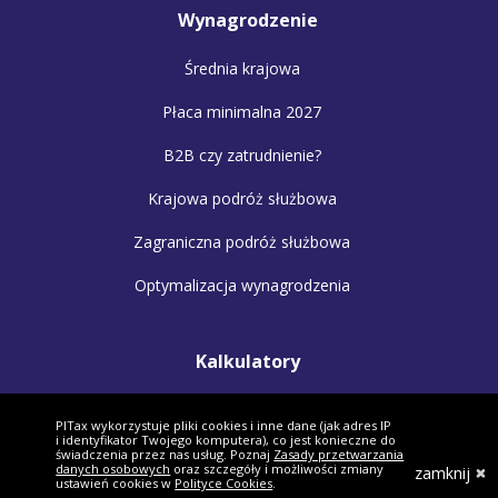
Wynagrodzenie
Średnia krajowa
Płaca minimalna 2027
B2B czy zatrudnienie?
Krajowa podróż służbowa
Zagraniczna podróż służbowa
Optymalizacja wynagrodzenia
Kalkulatory
Kalkulator wynagrodzeń
PITax wykorzystuje pliki cookies i inne dane (jak adres IP
i identyfikator Twojego komputera), co jest konieczne do
Kalkulator małżonków
świadczenia przez nas usług. Poznaj
Zasady przetwarzania
danych osobowych
oraz szczegóły i możliwości zmiany
zamknij
ustawień cookies w
Polityce Cookies
.
Kalkulator VAT