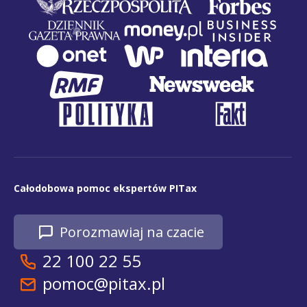
Całodobowa pomoc ekspertów PITax
Porozmawiaj na czacie
22 100 22 55
pomoc@pitax.pl