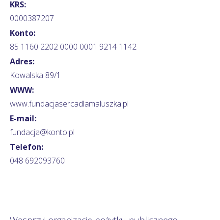
KRS:
0000387207
Konto:
85 1160 2202 0000 0001 9214 1142
Adres:
Kowalska 89/1
WWW:
www.fundacjasercadlamaluszka.pl
E-mail:
fundacja@konto.pl
Telefon:
048 692093760
Wesprzyj organizację pożytku publicznego