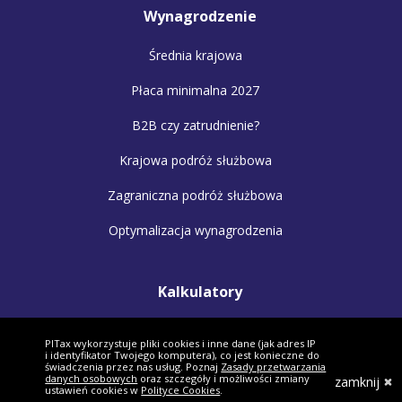
Wynagrodzenie
Średnia krajowa
Płaca minimalna 2027
B2B czy zatrudnienie?
Krajowa podróż służbowa
Zagraniczna podróż służbowa
Optymalizacja wynagrodzenia
Kalkulatory
Kalkulator wynagrodzeń
PITax wykorzystuje pliki cookies i inne dane (jak adres IP
i identyfikator Twojego komputera), co jest konieczne do
Kalkulator małżonków
świadczenia przez nas usług. Poznaj
Zasady przetwarzania
danych osobowych
oraz szczegóły i możliwości zmiany
zamknij
ustawień cookies w
Polityce Cookies
.
Kalkulator VAT