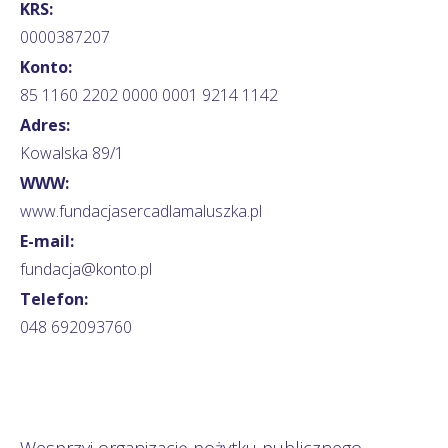
KRS:
0000387207
Konto:
85 1160 2202 0000 0001 9214 1142
Adres:
Kowalska 89/1
WWW:
www.fundacjasercadlamaluszka.pl
E-mail:
fundacja@konto.pl
Telefon:
048 692093760
Wesprzyj organizację pożytku publicznego