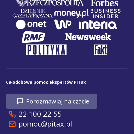
Całodobowa pomoc ekspertów PITax
Porozmawiaj na czacie
22 100 22 55
pomoc@pitax.pl