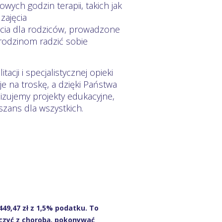
ych godzin terapii, takich jak
zajęcia
rcia dla rodziców, prowadzone
odzinom radzić sobie
acji i specjalistycznej opieki
e na troskę, a dzięki Państwa
izujemy projekty edukacyjne,
zans dla wszystkich.
449,47 zł z 1,5% podatku. To
zyć z chorobą, pokonywać