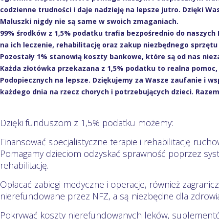
codzienne trudności i daje nadzieję na lepsze jutro. Dzięki
Maluszki nigdy nie są same w swoich zmaganiach.
99% środków z 1,5% podatku trafia bezpośrednio do naszych 
na ich leczenie, rehabilitację oraz zakup niezbędnego sprzęt
Pozostały 1% stanowią koszty bankowe, które są od nas niezal
Każda złotówka przekazana z 1,5% podatku to realna pomoc, 
Podopiecznych na lepsze. Dziękujemy za Wasze zaufanie i ws
każdego dnia na rzecz chorych i potrzebujących dzieci. Raze
Dzięki funduszom z 1,5% podatku możemy:
Finansować specjalistyczne terapie i rehabilitację ruch
Pomagamy dzieciom odzyskać sprawność poprzez syste
rehabilitację.
Opłacać zabiegi medyczne i operacje, również zagranicz
nierefundowane przez NFZ, a są niezbędne dla zdrowia
Pokrywać koszty nierefundowanych leków, suplementów 