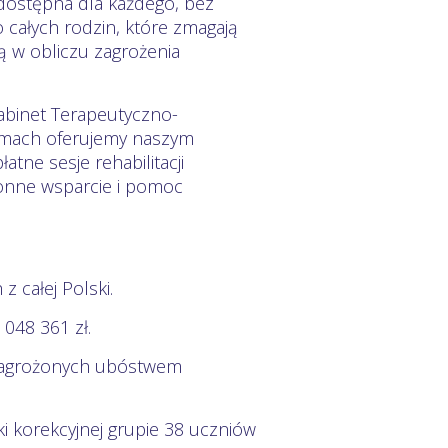
 dostępna dla każdego, bez
 całych rodzin, które zmagają
ą w obliczu zagrożenia
abinet Terapeutyczno-
 ramach oferujemy naszym
ne sesje rehabilitacji
tronne wsparcie i pomoc
 całej Polski.
048 361 zł.
 zagrożonych ubóstwem
i korekcyjnej grupie 38 uczniów