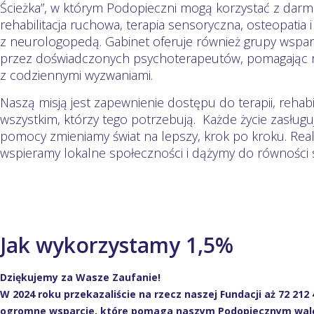
Ścieżka”, w którym Podopieczni mogą korzystać z darmow
rehabilitacja ruchowa, terapia sensoryczna, osteopatia i 
z neurologopedą. Gabinet oferuje również grupy wspa
przez doświadczonych psychoterapeutów, pomagając r
z codziennymi wyzwaniami.
Naszą misją jest zapewnienie dostępu do terapii, rehabilit
wszystkim, którzy tego potrzebują. Każde życie zasługuj
pomocy zmieniamy świat na lepszy, krok po kroku. Real
wspieramy lokalne społeczności i dążymy do równości s
Jak wykorzystamy 1,5%
Dziękujemy za Wasze Zaufanie!
W 2024 roku przekazaliście na rzecz naszej Fundacji aż 72 212 
ogromne wsparcie, które pomaga naszym Podopiecznym walc