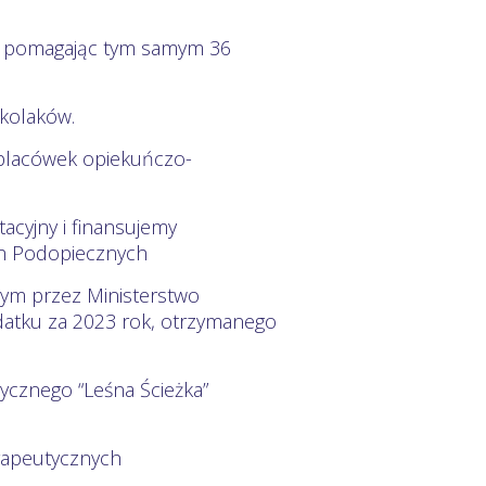
wy pomagając tym samym 36
zkolaków.
 placówek opiekuńczo-
acyjny i finansujemy
ych Podopiecznych
nym przez Ministerstwo
datku za 2023 rok, otrzymanego
ycznego “Leśna Ścieżka”
rapeutycznych