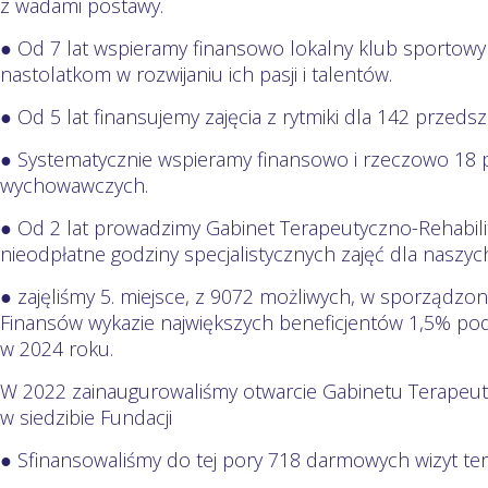
z wadami postawy.
● Od 7 lat wspieramy finansowo lokalny klub sporto
nastolatkom w rozwijaniu ich pasji i talentów.
● Od 5 lat finansujemy zajęcia z rytmiki dla 142 przeds
● Systematycznie wspieramy finansowo i rzeczowo 18
wychowawczych.
● Od 2 lat prowadzimy Gabinet Terapeutyczno-Rehabilit
nieodpłatne godziny specjalistycznych zajęć dla nasz
● zajęliśmy 5. miejsce, z 9072 możliwych, w sporządzo
Finansów wykazie największych beneficjentów 1,5% po
w 2024 roku.
W 2022 zainaugurowaliśmy otwarcie Gabinetu Terapeut
w siedzibie Fundacji
● Sfinansowaliśmy do tej pory 718 darmowych wizyt te