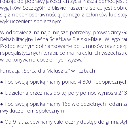
i dążąc do poprawy jakości ich życia. Nasza pomoc jest
wyjątków. Szczególnie bliskie naszemu sercu jest dobro
się z niepełnosprawnością jednego z członków lub stoj
wykluczeniem społecznym.
W odpowiedzi na najpilniejsze potrzeby, prowadzimy G
Rehabilitacyjny Leśna Ścieżka w Bielsku-Białej. W jego
Podopiecznym dofinansowanie do turnusów oraz bezpłat
i specjalistycznych terapii, co ma na celu ich wszechs
w pokonywaniu codziennych wyzwań.
Fundacja „Serca dla Maluszka” w liczbach
● Pod swoją opieką mamy ponad 4 800 Podopiecznych z
● Udzielona przez nas do tej pory pomoc wyniosła 213 
● Pod swoją opieką mamy 165 wielodzietnych rodzin
i wykluczeniem społecznym.
● Od 9 lat zapewniamy całoroczny dostęp do gimnastyk