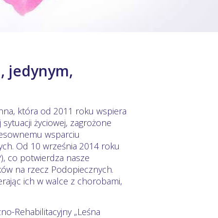
, jedynym,
nna, która od 2011 roku wspiera
 sytuacji życiowej, zagrożone
eresownemu wsparciu
cych. Od 10 września 2014 roku
), co potwierdza nasze
ków na rzecz Podopiecznych.
rając ich w walce z chorobami,
zno-Rehabilitacyjny „Leśna