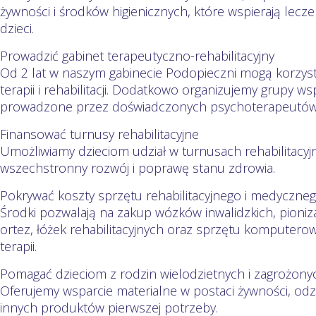
żywności i środków higienicznych, które wspierają lecz
dzieci.
Prowadzić gabinet terapeutyczno-rehabilitacyjny
Od 2 lat w naszym gabinecie Podopieczni mogą korzyst
terapii i rehabilitacji. Dodatkowo organizujemy grupy ws
prowadzone przez doświadczonych psychoterapeutów
Finansować turnusy rehabilitacyjne
Umożliwiamy dzieciom udział w turnusach rehabilitacyjn
wszechstronny rozwój i poprawę stanu zdrowia.
Pokrywać koszty sprzętu rehabilitacyjnego i medyczne
Środki pozwalają na zakup wózków inwalidzkich, pioni
ortez, łóżek rehabilitacyjnych oraz sprzętu kompute
terapii.
Pomagać dzieciom z rodzin wielodzietnych i zagrożo
Oferujemy wsparcie materialne w postaci żywności, od
innych produktów pierwszej potrzeby.