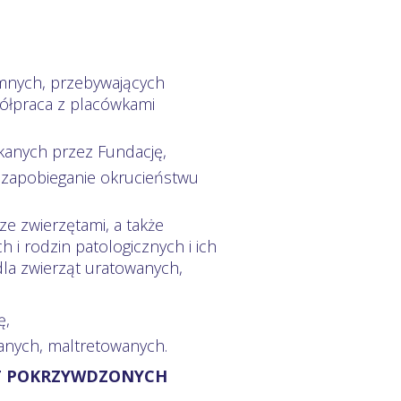
mnych, przebywających
ółpraca z placówkami
yskanych przez Fundację,
 zapobieganie okrucieństwu
ze zwierzętami, a także
h i rodzin patologicznych i ich
dla zwierząt uratowanych,
ę,
ianych, maltretowanych.
ĄT POKRZYWDZONYCH