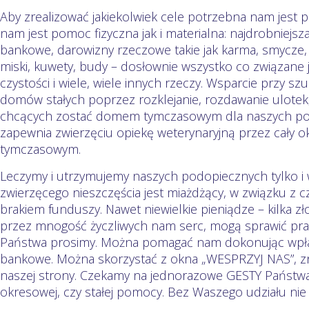
Aby zrealizować jakiekolwiek cele potrzebna nam jest 
nam jest pomoc fizyczna jak i materialna: najdrobniejs
bankowe, darowizny rzeczowe takie jak karma, smycze, 
miski, kuwety, budy – dosłownie wszystko co związane j
czystości i wiele, wiele innych rzeczy. Wsparcie przy
domów stałych poprzez rozklejanie, rozdawanie ulotek
chcących zostać domem tymczasowym dla naszych po
zapewnia zwierzęciu opiekę weterynaryjną przez cały
tymczasowym.
Leczymy i utrzymujemy naszych podopiecznych tylko i 
zwierzęcego nieszczęścia jest miażdżący, w związku z 
brakiem funduszy. Nawet niewielkie pieniądze – kilka 
przez mnogość życzliwych nam serc, mogą sprawić praw
Państwa prosimy. Można pomagać nam dokonując wpła
bankowe. Można skorzystać z okna „WESPRZYJ NAS”, zn
naszej strony. Czekamy na jednorazowe GESTY Państwa
okresowej, czy stałej pomocy. Bez Waszego udziału ni