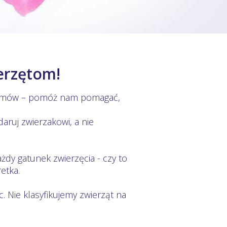
erzętom!
 domów – pomóż nam pomagać,
aruj zwierzakowi, a nie
żdy gatunek zwierzęcia - czy to
retka.
. Nie klasyfikujemy zwierząt na