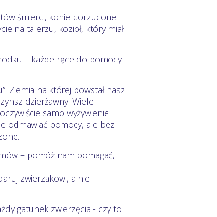
tów śmierci, konie porzucone
cie na talerzu, kozioł, który miał
środku – każde ręce do pomocy
. Ziemia na której powstał nasz
czynsz dzierżawny. Wiele
i oczywiście samo wyżywienie
 nie odmawiać pomocy, ale bez
zone.
 domów – pomóż nam pomagać,
aruj zwierzakowi, a nie
żdy gatunek zwierzęcia - czy to