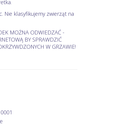
retka.
. Nie klasyfikujemy zwierząt na
ODEK MOŻNA ODWIEDZAĆ -
ERNETOWĄ BY SPRAWDZIĆ
POKRZYWDZONYCH W GRZAWIE!
 0001
ce