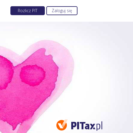
Rozlicz PIT
Zaloguj się
Ulgi i odliczenia PIT 2027
ZUS
Ulga na dzieci
Stawki ZUS dla przedsiębiorców
ka
Ulga rehabilitacyjna
Jak wypełnić ZUS DRA?
Ulga na internet
Jak płacić niski ZUS?
ego
Ulga termomodernizacyjna
Składki ZUS w PIT
Ulga IKZE
Wakacje od ZUS
Odliczenie darowizn
Interpretacja od ZUS
Odliczenie krwi
Umorzenie składek ZUS