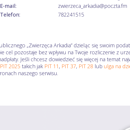
E-mail:
zwierzeca_arkadia@poczta.fm
Telefon:
782241515
ublicznego „Zwierzęca Arkadia” dzieląc się swoim podat
ie cel pozostaje bez wpływu na Twoje rozliczenie z ur
dpłaty. Jeśli chcesz dowiedzieć się więcej na temat n
 PIT 2025
takich jak
PIT 11
,
PIT 37
,
PIT 28
lub
ulga na dz
stronach naszego serwisu.