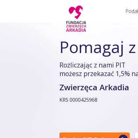
Podat
VAT
Na czasie
KSeF
F
Pomagaj z
1
Status podatnika
Likwidacja PIT-11 od 2027 roku
Jak wyst
Grupa VAT
Do kiedy korekta PIT?
Jakie pr
Rozliczając z nami PIT
VAT w e-commerce
Progi podatkowe 2027
Status p
możesz przekazać 1,5% na
Umowa a Faktura VAT
Wskaźniki i limity w PIT 2027
Moment 
Zwierzęca Arkadia
Sprzedaż nieruchomości
Płaca minimalna 2027
Wprowadz
Warunki odliczenia VAT
Stawki ryczałtu 2027
Odliczen
KRS 0000425968
Biała lista VAT
OKI a PIT za 2027 rok
Najem p
D