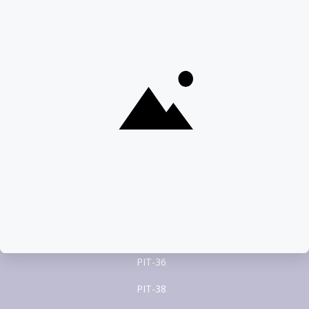
Całodobowa pomoc ekspertów PITax
Porozmawiaj na czacie
22 100 22 55
pomoc@pitax.pl
Formularze PIT
PIT-37
PIT-28
PIT-36
PIT-38