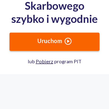
Całodobowa pomoc ekspertów PITax
Porozmawiaj na czacie
22 100 22 55