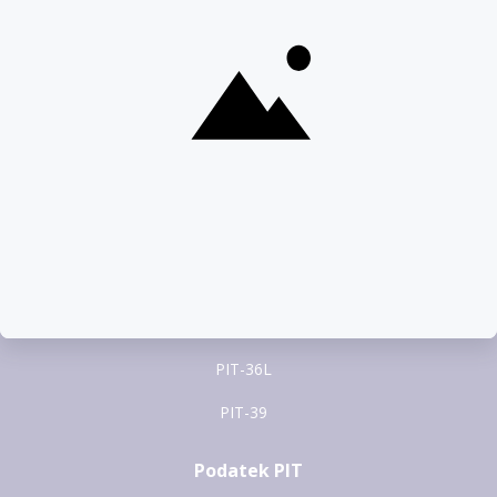
pomoc@pitax.pl
Formularze PIT
PIT-37
PIT-28
PIT-36
PIT-38
PIT-36L
PIT-39
Podatek PIT