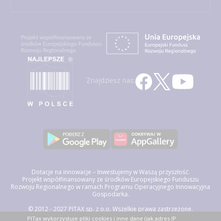
Znajdziesz nas:
Dotacje na innowacje – Inwestujemy w Waszą przyszłość.
Projekt współfinansowany ze środków Europejskiego Funduszu
Rozwoju Regionalnego w ramach Programu Operacyjnego Innowacyjna
Gospodarka.
© 2012 - 2027 PITAX sp. z o.o. Wszelkie prawa zastrzeżone.
Korzystając z niniejszego serwisu akceptujesz
Regulamin Świadczenia
PITax wykorzystuje pliki cookies i inne dane (jak adres IP