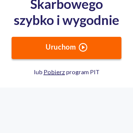
Całodobowa pomoc ekspertów PITax
Porozmawiaj na czacie
22 100 22 55