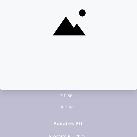
pomoc@pitax.pl
Formularze PIT
PIT-37
PIT-28
PIT-36
PIT-38
PIT-36L
PIT-39
Podatek PIT
Program PIT 2025