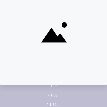
Porozmawiaj na czacie
22 100 22 55
pomoc@pitax.pl
Formularze PIT
PIT-37
PIT-28
PIT-36
PIT-38
PIT-36L