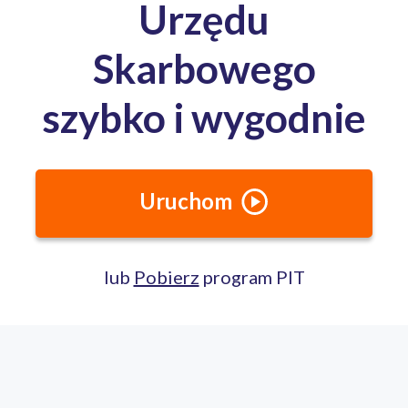
Media o nas:
Całodobowa pomoc ekspertów PITax