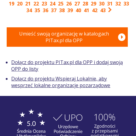
19
20
21
22
23
24
25
26
27
28
29
30
31
32
33
34
35
36
37
38
39
40
41
42
43
Umieść swoją organizację w katalogach
PITax.pl dla OPP
Dołącz do projektu PITax.pl dla OPP i dodaj swoją
OPP do listy
Dołącz do projektu Wspieraj Lokalnie, aby
wesprzeć lokalne organizacje pozarządowe