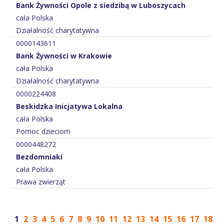
Bank Żywności Opole z siedzibą w Luboszycach
cała Polska
Działalność charytatywna
0000143611
Bank Żywności w Krakowie
cała Polska
Działalność charytatywna
0000224408
Beskidzka Inicjatywa Lokalna
cała Polska
Pomoc dzieciom
0000448272
Bezdomniaki
cała Polska
Prawa zwierząt
1
2
3
4
5
6
7
8
9
10
11
12
13
14
15
16
17
18