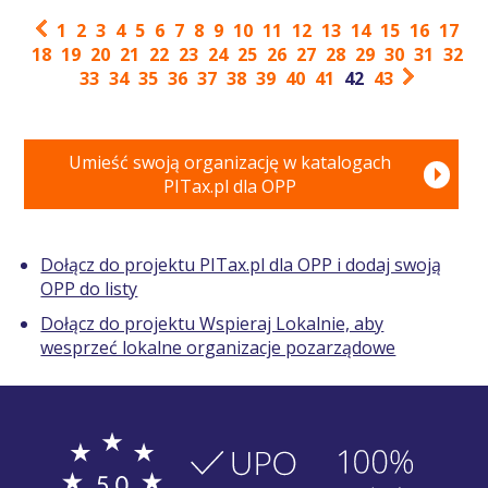
1
2
3
4
5
6
7
8
9
10
11
12
13
14
15
16
17
18
19
20
21
22
23
24
25
26
27
28
29
30
31
32
33
34
35
36
37
38
39
40
41
42
43
Umieść swoją organizację w katalogach
PITax.pl dla OPP
Dołącz do projektu PITax.pl dla OPP i dodaj swoją
OPP do listy
Dołącz do projektu Wspieraj Lokalnie, aby
wesprzeć lokalne organizacje pozarządowe