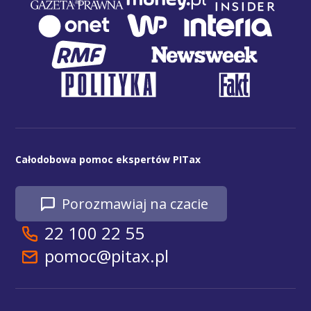
Całodobowa pomoc ekspertów PITax
Porozmawiaj na czacie
22 100 22 55
pomoc@pitax.pl