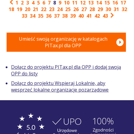
1
2
3
4
5
6
7
8
9
10
11
12
13
14
15
16
17
18
19
20
21
22
23
24
25
26
27
28
29
30
31
32
33
34
35
36
37
38
39
40
41
42
43
Umieść swoją organizację w katalogach
PITax.pl dla OPP
Dołącz do projektu PITax.pl dla OPP i dodaj swoją
OPP do listy
Dołącz do projektu Wspieraj Lokalnie, aby
wesprzeć lokalne organizacje pozarządowe