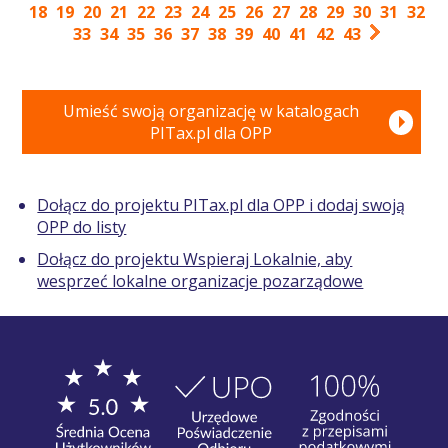
18
19
20
21
22
23
24
25
26
27
28
29
30
31
32
33
34
35
36
37
38
39
40
41
42
43
Umieść swoją organizację w katalogach
PITax.pl dla OPP
Dołącz do projektu PITax.pl dla OPP i dodaj swoją
OPP do listy
Dołącz do projektu Wspieraj Lokalnie, aby
wesprzeć lokalne organizacje pozarządowe