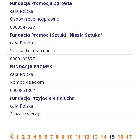
Fundacja Promocja Zdrowia
cała Polska
Osoby niepełnosprawne
0000547627
Fundacja Promocji Sztuki "Niezła Sztuka"
cała Polska
Sztuka, kultura i nauka
0000462377
FUNDACJA PROMYK
cała Polska
Pomoc dzieciom
0000861802
Fundacja Przyjaciele Palucha
cała Polska
Prawa zwierząt
1
2
3
4
5
6
7
8
9
10
11
12
13
14
15
16
17