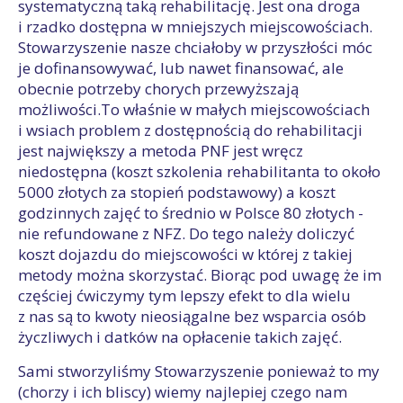
systematyczną taką rehabilitację. Jest ona droga
i rzadko dostępna w mniejszych miejscowościach.
Stowarzyszenie nasze chciałoby w przyszłości móc
je dofinansowywać, lub nawet finansować, ale
obecnie potrzeby chorych przewyższają
możliwości.To właśnie w małych miejscowościach
i wsiach problem z dostępnością do rehabilitacji
jest największy a metoda PNF jest wręcz
niedostępna (koszt szkolenia rehabilitanta to około
5000 złotych za stopień podstawowy) a koszt
godzinnych zajęć to średnio w Polsce 80 złotych -
nie refundowane z NFZ. Do tego należy doliczyć
koszt dojazdu do miejscowości w której z takiej
metody można skorzystać. Biorąc pod uwagę że im
częściej ćwiczymy tym lepszy efekt to dla wielu
z nas są to kwoty nieosiągalne bez wsparcia osób
życzliwych i datków na opłacenie takich zajęć.
Sami stworzyliśmy Stowarzyszenie ponieważ to my
(chorzy i ich bliscy) wiemy najlepiej czego nam