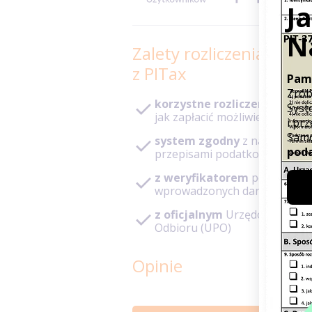
Zalety rozliczenia PIT
z PITax
korzystne rozliczenie
– pod
jak zapłacić możliwie niski po
system zgodny
z najnowszy
przepisami podatkowymi
z weryfikatorem
poprawnoś
wprowadzonych danych
z oficjalnym
Urzędowym Poś
Odbioru (UPO)
Opinie