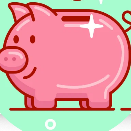
Przy korektach starych rozliczeń 
do zasady zobowiązanie podatkowe
latach, licząc od końca roku, w któ
płatności podatku.
Czy ulga na nowe technologi
Nie obowiązuje w bieżących rozliczeniach.
była uregulowana w art. 26c ustawy o PIT i
2016 r., więc nie obejmuje wydatków ponie
Ulga na nowe technologie ma dziś 
poniesionych do 31 grudnia 2015 r.
przepisy oraz prawa nabyte.