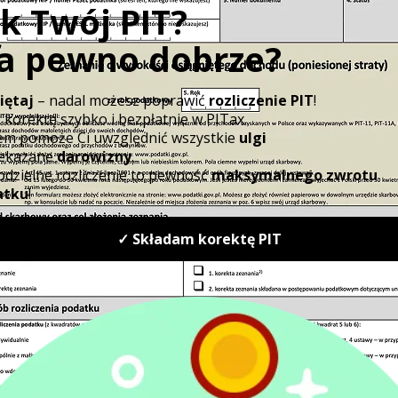
Nie działa dla
Ulga na nowe
nowych
technologie
wydatków
powiadamy
Możliwe
Korekty starych
datek
w szczególnyc
lat
mi
przypadkach
ci
wiadczeniem
Nie ma jednej,
„Ulga na
uniwersalnej
oprogramowanie”
ulgi