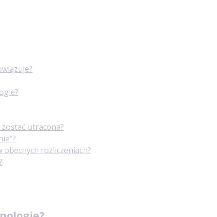
owiązuje?
ogie?
a zostać utracona?
nie”?
w obecnych rozliczeniach?
?
nologie?