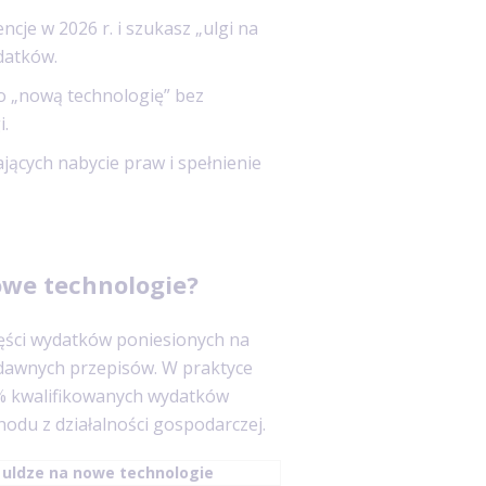
cje w 2026 r. i szukasz „ulgi na
datków.
ko „nową technologię” bez
.
ących nabycie praw i spełnienie
owe technologie?
zęści wydatków poniesionych na
 dawnych przepisów. W praktyce
0% kwalifikowanych wydatków
hodu z działalności gospodarczej.
w uldze na nowe technologie