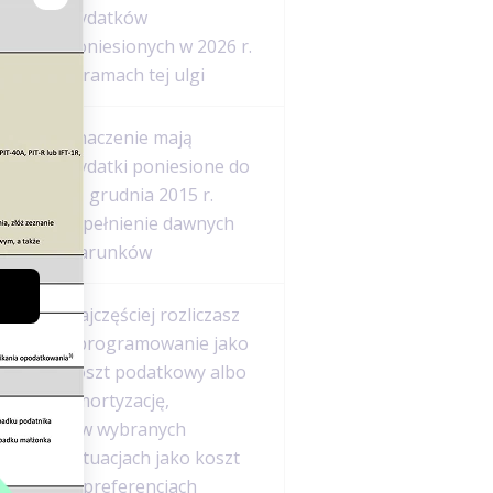
wydatków
poniesionych w 2026 r.
w ramach tej ulgi
Znaczenie mają
wydatki poniesione do
h
31 grudnia 2015 r.
i spełnienie dawnych
warunków
Najczęściej rozliczasz
oprogramowanie jako
koszt podatkowy albo
amortyzację,
a w wybranych
sytuacjach jako koszt
w preferencjach