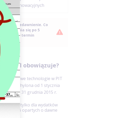
innowacyjnych
sprawdź przedawnienie. Co
 przedawnia się po 5
rym upłynął termin
e nadal obowiązuje?
 Ulga na nowe technologie w PIT
 została uchylona od 1 stycznia
sionych po 31 grudnia 2015 r.
znaczenie tylko dla wydatków
 i rozliczeń opartych o dawne