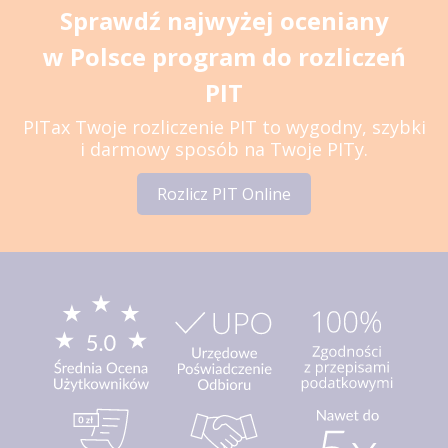
Sprawdź najwyżej oceniany
w Polsce program do rozliczeń
PIT
PITax Twoje rozliczenie PIT to wygodny, szybki
i darmowy sposób na Twoje PITy.
Rozlicz PIT Online