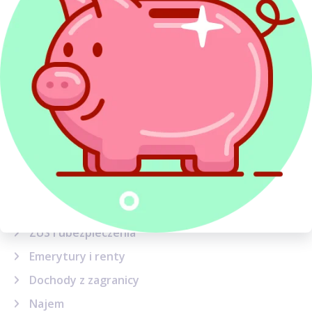
oraz sądowoadministracyjnych. Aktywnie uczestniczył
w opracowywaniu strategii procesowych oraz analizie
transakcji pod kątem występowania ryzyka podatkowego. (...)
więcej...
Poradnik
PIT - podstawowe informacje
Ulgi i odliczenia
Etat, zlecenie i dzieło
Działalność gospodarcza
ZUS i ubezpieczenia
Emerytury i renty
Dochody z zagranicy
Najem