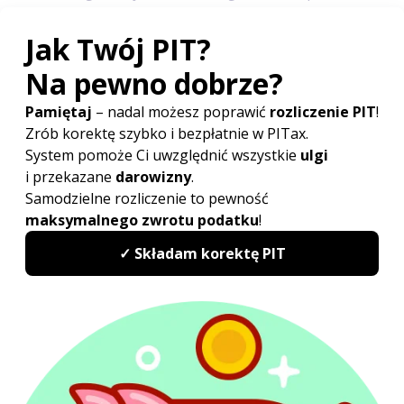
dochodowym od osób prawnych.
O Autorze:
Mateusz Musiał
Specjalista ds. postępowań sądowo-administracyjnych
mateusz.musial@pitax.pl
Doświadczenie zawodowe zdobywał współpracując
z kancelariami doradztwa podatkowego oraz sprawując
samodzielną obsługę prawną podmiotów gospodarczych
i osób fizycznych. Specjalizuje się w postępowaniach
podatkowych, egzekucyjnych przed administracją skarbową