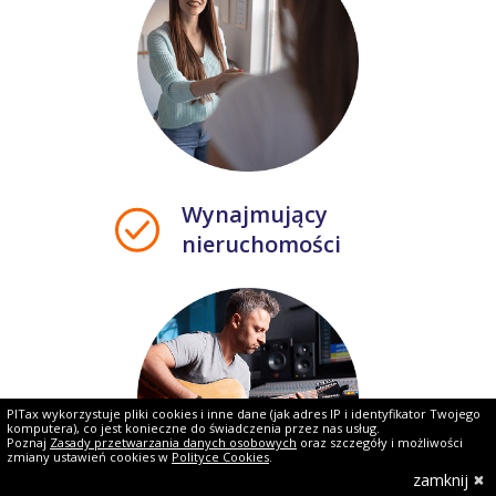
Wynajmujący
nieruchomości
PITax wykorzystuje pliki cookies i inne dane (jak adres IP i identyfikator Twojego
komputera), co jest konieczne do świadczenia przez nas usług.
Poznaj
Zasady przetwarzania danych osobowych
oraz szczegóły i możliwości
zmiany ustawień cookies w
Polityce Cookies
.
zamknij