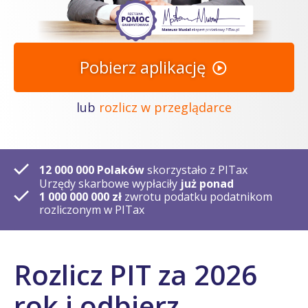
Pobierz aplikację
lub
rozlicz w przeglądarce
12 000 000 Polaków
skorzystało z PITax
Urzędy skarbowe wypłaciły
już ponad
1 000 000 000 zł
zwrotu podatku podatnikom
rozliczonym w PITax
Rozlicz PIT za 2026
rok i odbierz