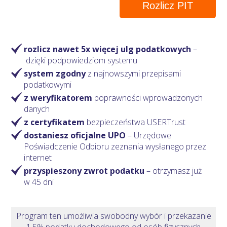
Rozlicz PIT
rozlicz nawet 5x więcej ulg podatkowych
–
dzięki podpowiedziom systemu
system zgodny
z najnowszymi przepisami
podatkowymi
z weryfikatorem
poprawności wprowadzonych
danych
z certyfikatem
bezpieczeństwa USERTrust
dostaniesz oficjalne UPO
– Urzędowe
Poświadczenie Odbioru zeznania wysłanego przez
internet
przyspieszony zwrot podatku
– otrzymasz
już
w 45 dni
Program ten umożliwia swobodny wybór i przekazanie
1,5% podatku dochodowego od osób fizycznych