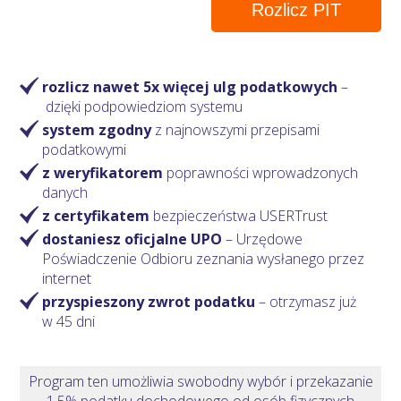
Rozlicz PIT
rozlicz nawet 5x więcej ulg podatkowych
–
dzięki podpowiedziom systemu
system zgodny
z najnowszymi przepisami
podatkowymi
z weryfikatorem
poprawności wprowadzonych
danych
z certyfikatem
bezpieczeństwa USERTrust
dostaniesz oficjalne UPO
– Urzędowe
Poświadczenie Odbioru zeznania wysłanego przez
internet
przyspieszony zwrot podatku
– otrzymasz
już
w 45 dni
Program ten umożliwia swobodny wybór i przekazanie
1,5% podatku dochodowego od osób fizycznych