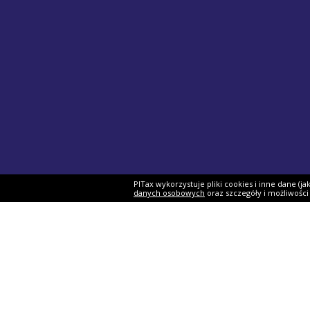
PITax wykorzystuje pliki cookies i inne dane (j
danych osobowych
oraz szczegóły i możliwośc
Formularze PIT
Podat
PIT-37
Program 
PIT-28
e-Urząd 
PIT-36
Twój e-P
PIT-38
Rozliczen