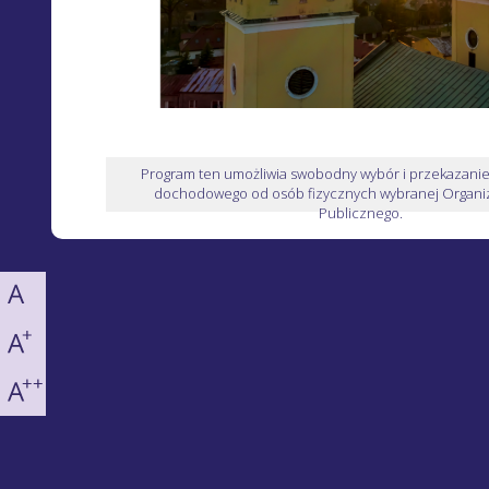
Program ten umożliwia swobodny wybór i przekazani
dochodowego od osób fizycznych wybranej Organiz
Publicznego.