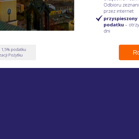
Odbioru zeznani
przez internet
przyspieszony
podatku
– otr
dni
e 1,5% podatku
Ro
acji Pożytku