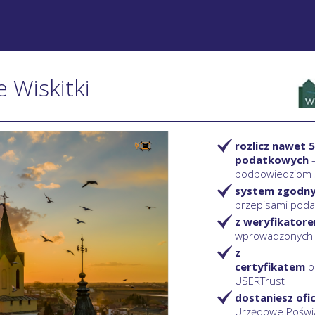
e Wiskitki
rozlicz nawet 5
podatkowych
podpowiedziom
system zgodn
przepisami pod
z weryfikator
wprowadzonych
z
certyfikatem
b
USERTrust
dostaniesz ofi
Urzędowe Poświ