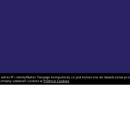
ak adres IP i identyfikator Twojego komputera), co jest konieczne do świadczenia prz
i zmiany ustawień cookies w
Polityce Cookies
.
ek PIT
Pomoc
O firmie
PIT 2025
Ulgi i odliczenia
O nas
Skarbowy
Asystent rozliczenia
Nasi partnerzy
IT 2025
Dlaczego my?
Współpraca
ie PIT-11
Jak podpisać PIT?
Dokumenty