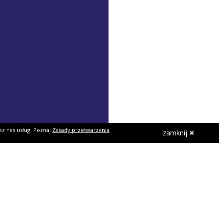
ez nas usług. Poznaj
Zasady przetwarzania
zamknij