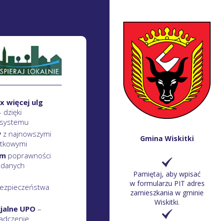
x więcej ulg
– dzięki
 systemu
y
z najnowszymi
Gmina Wiskitki
atkowymi
em
poprawności
 danych
Pamiętaj, aby wpisać
w formularzu PIT adres
ezpieczeństwa
zamieszkania w gminie
Wiskitki.
cjalne UPO
–
adczenie