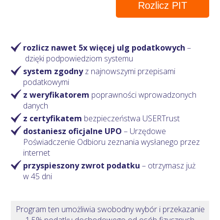
Rozlicz PIT
rozlicz nawet 5x więcej ulg podatkowych
–
dzięki podpowiedziom systemu
system zgodny
z najnowszymi przepisami
podatkowymi
z weryfikatorem
poprawności wprowadzonych
danych
z certyfikatem
bezpieczeństwa USERTrust
dostaniesz oficjalne UPO
– Urzędowe
Poświadczenie Odbioru zeznania wysłanego przez
internet
przyspieszony zwrot podatku
– otrzymasz
już
w 45 dni
Program ten umożliwia swobodny wybór i przekazanie
1,5% podatku dochodowego od osób fizycznych