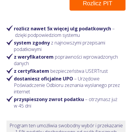
Rozlicz PIT
rozlicz nawet 5x więcej ulg podatkowych
–
dzięki podpowiedziom systemu
system zgodny
z najnowszymi przepisami
podatkowymi
z weryfikatorem
poprawności wprowadzonych
danych
z certyfikatem
bezpieczeństwa USERTrust
dostaniesz oficjalne UPO
– Urzędowe
Poświadczenie Odbioru zeznania wysłanego przez
internet
przyspieszony zwrot podatku
– otrzymasz
już
w 45 dni
Program ten umożliwia swobodny wybór i przekazanie
1,5% podatku dochodowego od osób fizycznych