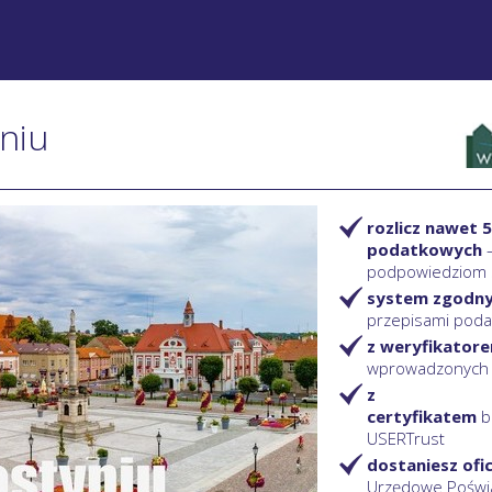
yniu
rozlicz nawet 5
podatkowych
podpowiedziom
system zgodn
przepisami pod
z weryfikator
wprowadzonych
z
certyfikatem
b
USERTrust
dostaniesz ofi
Urzędowe Poświ