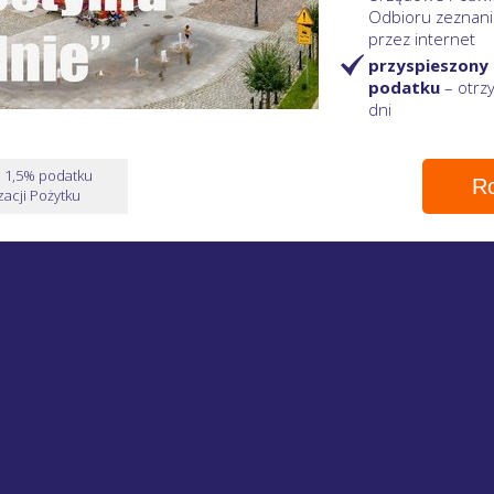
Odbioru zeznani
przez internet
przyspieszony
podatku
– otr
dni
e 1,5% podatku
Ro
acji Pożytku