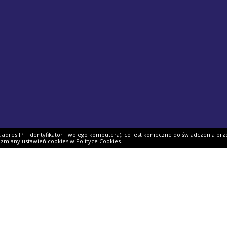
ak adres IP i identyfikator Twojego komputera), co jest konieczne do świadczenia prz
i zmiany ustawień cookies w
Polityce Cookies
.
ek PIT
Pomoc
O firmie
PIT 2025
Ulgi i odliczenia
O nas
Skarbowy
Asystent rozliczenia
Nasi partnerzy
IT 2025
Dlaczego my?
Współpraca
ie PIT-11
Jak podpisać PIT?
Dokumenty