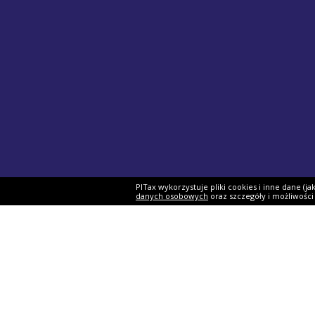
PITax wykorzystuje pliki cookies i inne dane (j
danych osobowych
oraz szczegóły i możliwośc
Formularze PIT
Podat
PIT-37
Program 
PIT-28
e-Urząd 
PIT-36
Twój e-P
PIT-38
Rozliczen