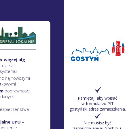
x więcej ulg
– dzięki
 systemu
y
z najnowszymi
atkowymi
em
poprawności
 danych
Pamiętaj, aby wpisać
w formularzu PIT
ezpieczeństwa
gostyński adres zamieszkania.
cjalne UPO
–
Nie musisz być
adczenie
zameldowany w Gostyniu.