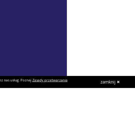
ez nas usług. Poznaj
Zasady przetwarzania
zamknij