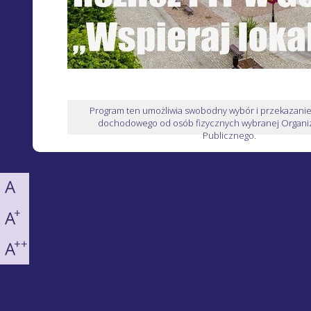
Program ten umożliwia swobodny wybór i przekazani
dochodowego od osób fizycznych wybranej Organiz
Publicznego.