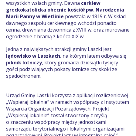
wszystkich wsiach gminy. Dawna
cerkiew
greckokatolicka obecnie kościół pw. Narodzenia
Marii Panny w Wietlinie
powstała w 1819 r. W skład
dawnego zespołu cerkiewnego wchodzi ponadto
cenna, drewniana dzwonnica z XVIII w. oraz murowane
ogrodzenie z bramą z końca XIX w.
Jedną z największych atrakcji gminy Laszki jest
lądowisko w Laszkach
, na którym latem odbywa się
piknik lotniczy
, który gromadzi dziesiątki tysięcy
gości podziwiających pokazy lotnicze czy skoki ze
spadochronem.
Urząd Gminy Laszki korzysta z aplikacji rozliczeniowej
„Wspieraj lokalnie” w ramach współpracy z Instytutem
Wsparcia Organizacji Pozarządowych. Projekt
„Wspieraj lokalnie” został stworzony z myślą
o znaczeniu współpracy między jednostkami
samorządu terytorialnego i lokalnymi organizacjami
pozarządowymi. Projekt łączy w integralną całość