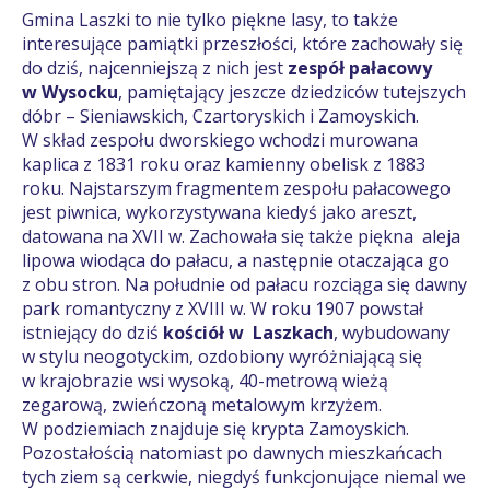
Gmina Laszki to nie tylko piękne lasy, to także
interesujące pamiątki przeszłości, które zachowały się
do dziś, najcenniejszą z nich jest
zespół pałacowy
w Wysocku
, pamiętający jeszcze dziedziców tutejszych
dóbr – Sieniawskich, Czartoryskich i Zamoyskich.
W skład zespołu dworskiego wchodzi murowana
kaplica z 1831 roku oraz kamienny obelisk z 1883
roku. Najstarszym fragmentem zespołu pałacowego
jest piwnica, wykorzystywana kiedyś jako areszt,
datowana na XVII w. Zachowała się także piękna aleja
lipowa wiodąca do pałacu, a następnie otaczająca go
z obu stron. Na południe od pałacu rozciąga się dawny
park romantyczny z XVIII w. W roku 1907 powstał
istniejący do dziś
kościół w Laszkach
, wybudowany
w stylu neogotyckim, ozdobiony wyróżniającą się
w krajobrazie wsi wysoką, 40-metrową wieżą
zegarową, zwieńczoną metalowym krzyżem.
W podziemiach znajduje się krypta Zamoyskich.
Pozostałością natomiast po dawnych mieszkańcach
tych ziem są cerkwie, niegdyś funkcjonujące niemal we