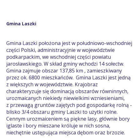
Gmina Laszki
Gmina Laszki położona jest w południowo-wschodniej
części Polski, administracyjnie w województwie
podkarpackim, we wschodniej części powiatu
jarosławskiego. W skład gminy wchodzi 14 sołectw.
Gmina zajmuje obszar 137,85 km , zamieszkiwany
przez ok. 6800 mieszkań­ców. Gmina Laszki jest jedną
z większych w województwie.
Krajobraz
charakteryzuje się dominacją obszarów równinnych,
urozmaicanych niekiedy niewielkimi wzniesieniami,
z przewagą gruntów zajętych pod gospodarkę rolną -
blisko 3/4 obszaru gmi­ny Laszki to użytki rolne.
Cennym urozmaiceniem są piękne lasy, głównie bory
igla­ste i bory mieszane króluje w nich sosna,
niechętnie ustępująca miejsca dębom oraz brzozie.