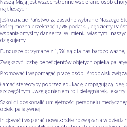
Naszą Misją jest wszechstronne wspieranie osób chory
najbliższych
Jeśli uznacie Państwo za zasadne wybranie Naszego Stow
której można przekazać 1,5% podatku, będziemy Państ
wspaniałomyślny dar serca. W imieniu własnym i nasz
dziękujemy.
Fundusze otrzymane z 1,5% są dla nas bardzo ważne, 
Zwiększyć liczbę beneficjentów objętych opieką paliaty
Promować i wspomagać pracę osób i środowisk związan
Łamać stereotypy poprzez edukację propagującą ideę op
szczególnym uwzględnieniem roli pielęgniarek, lekarzy
Szkolić i doskonalić umiejętności personelu medyczneg
opieki paliatywnej.
Inicjować i wspierać nowatorskie rozwiązania w dziedzi
społecznej i rehabilitacji osób chorych na nowotwory zło