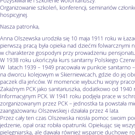
Pozyskiwanie i szkolenie wolontariuszy.
Organizowanie szkoleń, konferencji, seminariów członk
hospicyjnej.
Nasza patronka,
Anna Olszewska urodziła się 10 maja 1911 roku w Łazac
pierwszą pracą była opieka nad dziećmi folwarcznymi 
w charakterze gospodyni przy prowadzeniu pensjonatu
W 1938 roku ukończyła kurs sanitarny Polskiego Czerw
W latach 1939 – 1949 pracowała w punkcie sanitarno
na dworcu kolejowym w Skierniewicach, gdzie do jej ob
paczek dla jeńców. W momencie wybuchu wojny pracow
Zakaźnym PCK jako sanitariuszka, dodatkowo od 1940 
Informacyjnym PCK. W 1941 roku podjęła prace w schr
zorganizowanym przez PCK – jednostka ta powstała mię
zaangażowaniu Olszewskiej i działała przez 4 lata.
Przez cały ten czas Olszewska niosła pomoc swoim p
jedzenie, opał oraz robiła opatrunki. Opiekując się wszy
pielęgniarską, ale dawała również wsparcie duchowe r