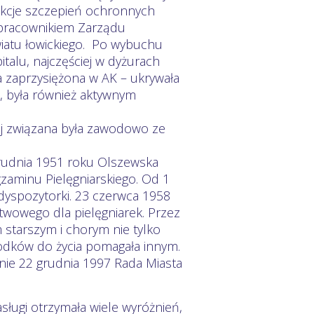
 akcje szczepień ochronnych
pracownikiem Zarządu
iatu łowickiego. Po wybuchu
alu, najczęściej w dyżurach
 zaprzysiężona w AK – ukrywała
, była również aktywnym
ej związana była zawodowo ze
grudnia 1951 roku Olszewska
aminu Pielęgniarskiego. Od 1
 dyspozytorki. 23 czerwca 1958
wowego dla pielęgniarek. Przez
starszym i chorym nie tylko
odków do życia pomagała innym.
nie 22 grudnia 1997 Rada Miasta
sługi otrzymała wiele wyróżnień,