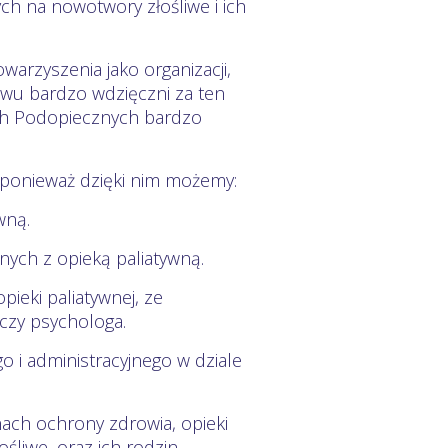
ch na nowotwory złośliwe i ich
arzyszenia jako organizacji,
wu bardzo wdzięczni za ten
ych Podopiecznych bardzo
ponieważ dzięki nim możemy:
wną.
ych z opieką paliatywną.
ieki paliatywnej, ze
 czy psychologa.
o i administracyjnego w dziale
nach ochrony zdrowia, opieki
śliwe, oraz ich rodzin.