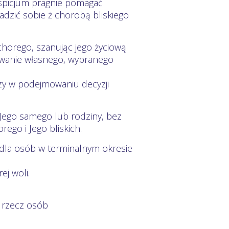
ospicjum pragnie pomagać
adzić sobie ż chorobą bliskiego
chorego, szanując jego życiową
owanie własnego, wybranego
zy w podejmowaniu decyzji
Jego samego lub rodziny, bez
ego i Jego bliskich.
 dla osób w terminalnym okresie
j woli.
a rzecz osób