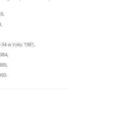
9,
,
-34 w roku 1981,
984,
989,
90.