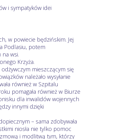
ów i sympatyków idei
h, w powiecie będzińskim. Jej
na Podlasiu, potem
 na wsi.
onego Krzyża.
 – odżywczym mieszczącym się
owiązków należało wysyłanie
ała również w Szpitalu
roku pomagała również w Biurze
onisku dla inwalidów wojennych
dzy innymi dzięki
odopiecznym – sama zdobywała
stkimi niosła nie tylko pomoc
ozmową i modlitwą tym, którzy