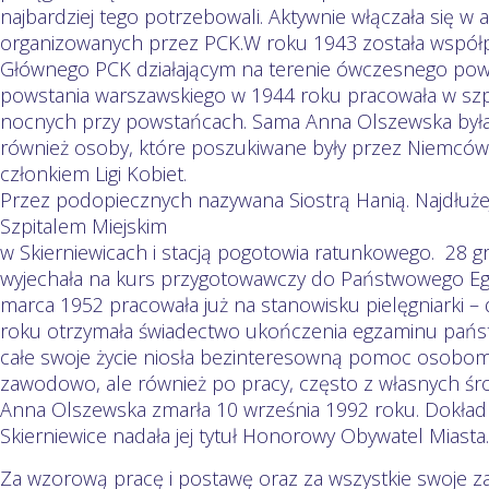
najbardziej tego potrzebowali. Aktywnie włączała się w
organizowanych przez PCK.W roku 1943 została współ
Głównego PCK działającym na terenie ówczesnego pow
powstania warszawskiego w 1944 roku pracowała w szpit
nocnych przy powstańcach. Sama Anna Olszewska była
również osoby, które poszukiwane były przez Niemców
członkiem Ligi Kobiet.
Przez podopiecznych nazywana Siostrą Hanią. Najdłuż
Szpitalem Miejskim
w Skierniewicach i stacją pogotowia ratunkowego. 28 
wyjechała na kurs przygotowawczy do Państwowego Egz
marca 1952 pracowała już na stanowisku pielęgniarki –
roku otrzymała świadectwo ukończenia egzaminu państ
całe swoje życie niosła bezinteresowną pomoc osobom 
zawodowo, ale również po pracy, często z własnych śr
Anna Olszewska zmarła 10 września 1992 roku. Dokład
Skierniewice nadała jej tytuł Honorowy Obywatel Miasta.
Za wzorową pracę i postawę oraz za wszystkie swoje za