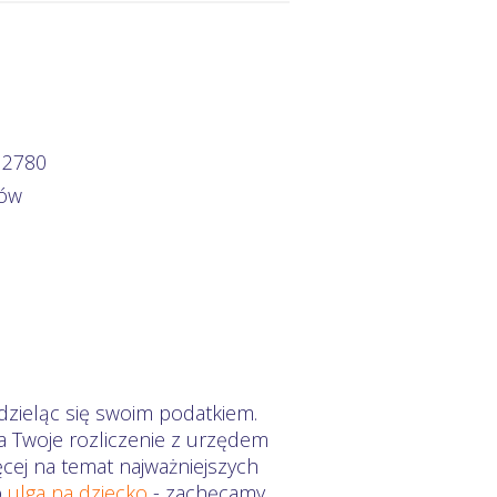
 2780
zów
dzieląc się swoim podatkiem.
a Twoje rozliczenie z urzędem
ęcej na temat najważniejszych
b
ulga na dziecko
- zachęcamy