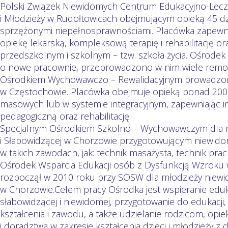
Polski Związek Niewidomych Centrum Edukacyjno-Leczni
i Młodzieży w Rudołtowicach obejmującym opieką 45 dzi
sprzężonymi niepełnosprawnościami. Placówka zapewni
opiekę lekarską, kompleksową terapię i rehabilitację o
przedszkolnym i szkolnym – tzw. szkoła życia. Ośrodek 
o nowe pracownie, przeprowadzono w nim wiele rem
Ośrodkiem Wychowawczo – Rewalidacyjnym prowadzon
w Częstochowie. Placówka obejmuje opieką ponad 200 
masowych lub w systemie integracyjnym, zapewniając 
pedagogiczną oraz rehabilitację.
Specjalnym Ośrodkiem Szkolno – Wychowawczym dla m
i Słabowidzącej w Chorzowie przygotowującym niewido
w takich zawodach, jak: technik masażysta, technik prac
Ośrodek Wsparcia Edukacji osób z Dysfunkcją Wzroku 
rozpoczął w 2010 roku przy SOSW dla młodzieży niewid
w Chorzowie.Celem pracy Ośrodka jest wspieranie edukac
słabowidzącej i niewidomej, przygotowanie do edukacj
kształcenia i zawodu, a także udzielanie rodzicom, op
i doradztwa w zakresie kształcenia dzieci i młodzieży z 