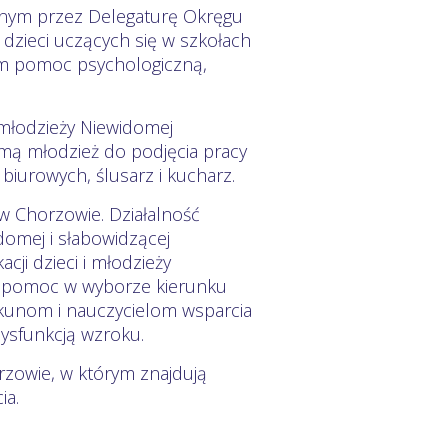
ym przez Delegaturę Okręgu
dzieci uczących się w szkołach
im pomoc psychologiczną,
łodzieży Niewidomej
mą młodzież do podjęcia pracy
 biurowych, ślusarz i kucharz.
w Chorzowie. Działalność
omej i słabowidzącej
ji dzieci i młodzieży
i, pomoc w wyborze kierunku
iekunom i nauczycielom wsparcia
dysfunkcją wzroku.
zowie, w którym znajdują
ia.