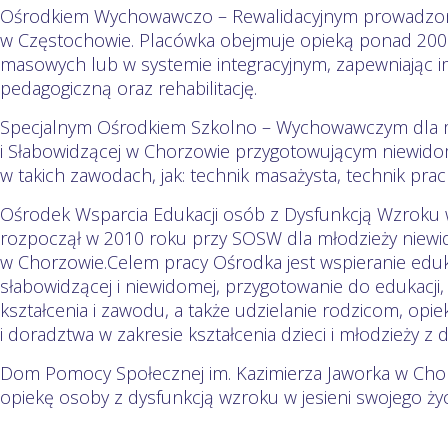
Ośrodkiem Wychowawczo – Rewalidacyjnym prowadzon
w Częstochowie. Placówka obejmuje opieką ponad 200 
masowych lub w systemie integracyjnym, zapewniając 
pedagogiczną oraz rehabilitację.
Specjalnym Ośrodkiem Szkolno – Wychowawczym dla m
i Słabowidzącej w Chorzowie przygotowującym niewido
w takich zawodach, jak: technik masażysta, technik prac
Ośrodek Wsparcia Edukacji osób z Dysfunkcją Wzroku 
rozpoczął w 2010 roku przy SOSW dla młodzieży niewid
w Chorzowie.Celem pracy Ośrodka jest wspieranie edukac
słabowidzącej i niewidomej, przygotowanie do edukacj
kształcenia i zawodu, a także udzielanie rodzicom, op
i doradztwa w zakresie kształcenia dzieci i młodzieży z 
Dom Pomocy Społecznej im. Kazimierza Jaworka w Chor
opiekę osoby z dysfunkcją wzroku w jesieni swojego życ