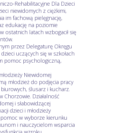
czo-Rehabilitacyjne Dla Dzieci
eci niewidomych z ciężkimi,
a im fachową pielęgnację,
raz edukację na poziomie
w ostatnich latach wzbogacił się
ontów.
ym przez Delegaturę Okręgu
dzieci uczących się w szkołach
im pomoc psychologiczną,
łodzieży Niewidomej
mą młodzież do podjęcia pracy
 biurowych, ślusarz i kucharz.
w Chorzowie. Działalność
omej i słabowidzącej
ji dzieci i młodzieży
i, pomoc w wyborze kierunku
iekunom i nauczycielom wsparcia
dysfunkcją wzroku.