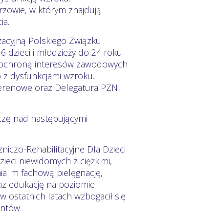
zowie, w którym znajdują
ia.
zacyjną Polskiego Związku
 dzieci i młodzieży do 24 roku
ją, ochroną interesów zawodowych
b z dysfunkcjami wzroku.
terenowe oraz Delegatura PZN
eczę nad następującymi
czo-Rehabilitacyjne Dla Dzieci
ieci niewidomych z ciężkimi,
a im fachową pielęgnację,
raz edukację na poziomie
w ostatnich latach wzbogacił się
ontów.