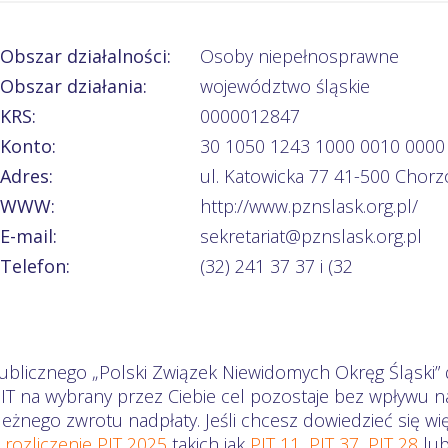
Obszar działalności:
Osoby niepełnosprawne
Obszar działania:
województwo śląskie
KRS:
0000012847
Konto:
30 1050 1243 1000 0010 0000
Adres:
ul. Katowicka 77 41-500 Chor
WWW:
http://www.pznslask.org.pl/
E-mail:
sekretariat@pznslask.org.pl
Telefon:
(32) 241 37 37 i (32
ublicznego „Polski Związek Niewidomych Okręg Śląski” 
PIT na wybrany przez Ciebie cel pozostaje bez wpływu n
eżnego zwrotu nadpłaty. Jeśli chcesz dowiedzieć się wi
a
rozliczenie PIT 2025
takich jak
PIT 11
,
PIT 37
,
PIT 28
lu