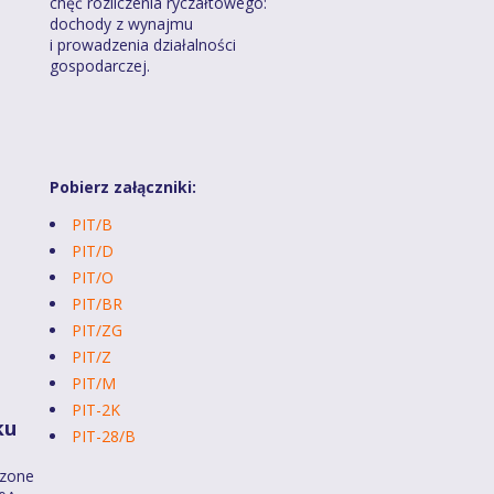
chęć rozliczenia ryczałtowego:
dochody z wynajmu
i prowadzenia działalności
gospodarczej.
Pobierz załączniki:
PIT/B
PIT/D
PIT/O
PIT/BR
PIT/ZG
PIT/Z
PIT/M
PIT-2K
ku
PIT-28/B
dzone