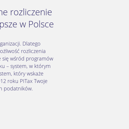
e rozliczenie
psze w Polsce
anizacji. Dlatego
żliwość rozliczenia
ce się wśród programów
ku – system, w którym
stem, który wskaże
12 roku PITax Twoje
ch podatników.