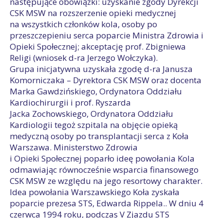
następujące obowiązki: uzyskanie zgody Dyrekcji
CSK MSW na rozszerzenie opieki medycznej
na wszystkich członków kola, osoby po
przeszczepieniu serca poparcie Ministra Zdrowia i
Opieki Społecznej; akceptację prof. Zbigniewa
Religi (wniosek d-ra Jerzego Wołczyka).
Grupa inicjatywna uzyskała zgodę d-ra Janusza
Komorniczaka – Dyrektora CSK MSW oraz docenta
Marka Gawdzińskiego, Ordynatora Oddziału
Kardiochirurgii i prof. Ryszarda
Jacka Zochowskiego, Ordynatora Oddziału
Kardiologii tegoż szpitala na objęcie opieką
medyczną osoby po transplantacji serca z Koła
Warszawa. Ministerstwo Zdrowia
i Opieki Społecznej poparło ideę powołania Kola
odmawiając równocześnie wsparcia finansowego
CSK MSW ze względu na jego resortowy charakter.
Idea powołania Warszawskiego Koła zyskała
poparcie prezesa STS, Edwarda Rippela.. W dniu 4
czerwca 1994 roku, podczas V Zjazdu STS