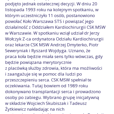
podjęto jednak ostatecznej decyzji. W dniu 20
listopada 1993 roku na kolejnym spotkaniu, w
którym uczestniczyło 11 osób, postanowiono
powołać Koło Warszawa STS i powiązać jego
działalność z Oddziałem Kardiochirurgii CSK MSW
w Warszawie. W spotkaniu wziął udział dr Jerzy
Wołczyk Z-ca ordynatora Odziału Kardiochirurgii
oraz lekarze CSK MSW Andrzej Dmyterko, Piotr
Seweryniak i Ryszard Wojdyga. Uznano, że
praca koła będzie miała sens tylko wówczas, gdy
będzie powiązana merytorycznie
z placówką służby zdrowia, która ma możliwości
i zaangażuje się w pomoc dla ludzi po
przeszczepieniu serca. CSK MSW spełniał te
oczekiwania. Tutaj bowiem od 1989 roku
dokonywano transplantacji serca i prowadzono
osoby po zabiegu. Wybrano grupę inicjatywną
w składzie Wojciech Skubiszak i Tadeusz
Żytkiewicz nakładając na nich