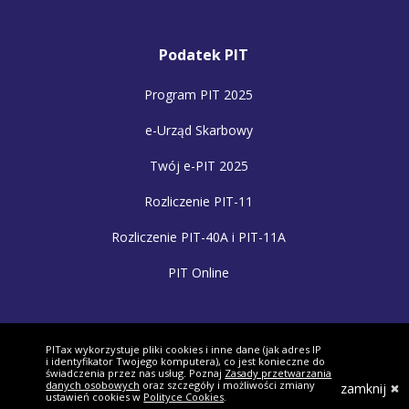
Podatek PIT
Program PIT 2025
e-Urząd Skarbowy
Twój e-PIT 2025
Rozliczenie PIT-11
Rozliczenie PIT-40A i PIT-11A
PIT Online
Pomoc
PITax wykorzystuje pliki cookies i inne dane (jak adres IP
i identyfikator Twojego komputera), co jest konieczne do
Ulgi i odliczenia
świadczenia przez nas usług. Poznaj
Zasady przetwarzania
danych osobowych
oraz szczegóły i możliwości zmiany
zamknij
ustawień cookies w
Polityce Cookies
.