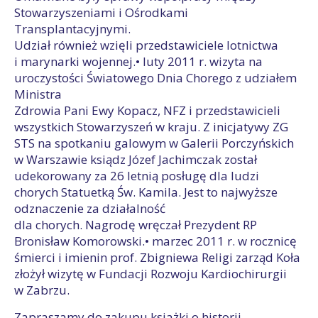
Stowarzyszeniami i Ośrodkami
Transplantacyjnymi.
Udział również wzięli przedstawiciele lotnictwa
i marynarki wojennej.• luty 2011 r. wizyta na
uroczystości Światowego Dnia Chorego z udziałem
Ministra
Zdrowia Pani Ewy Kopacz, NFZ i przedstawicieli
wszystkich Stowarzyszeń w kraju. Z inicjatywy ZG
STS na spotkaniu galowym w Galerii Porczyńskich
w Warszawie ksiądz Józef Jachimczak został
udekorowany za 26 letnią posługę dla ludzi
chorych Statuetką Św. Kamila. Jest to najwyższe
odznaczenie za działalność
dla chorych. Nagrodę wręczał Prezydent RP
Bronisław Komorowski.• marzec 2011 r. w rocznicę
śmierci i imienin prof. Zbigniewa Religi zarząd Koła
złożył wizytę w Fundacji Rozwoju Kardiochirurgii
w Zabrzu.
Zapraszamy do zakupu ksiażki o historii