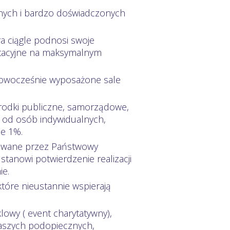
anych i bardzo doświadczonych
a ciągle podnosi swoje
itacyjne na maksymalnym
nowocześnie wyposażone sale
 środki publiczne, samorządowe,
 od osób indywidualnych,
ie 1%.
nowane przez Państwowy
tanowi potwierdzenie realizacji
ie.
tóre nieustannie wspierają
lowy ( event charytatywny),
naszych podopiecznych,