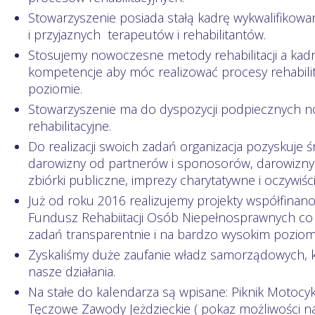
Stowarzyszenie posiada stałą kadrę wykwalifikow
i przyjaznych terapeutów i rehabilitantów.
Stosujemy nowoczesne metody rehabilitacji a kadr
kompetencje aby móc realizować procesy rehabil
poziomie.
Stowarzyszenie ma do dyspozycji podpiecznych 
rehabilitacyjne.
Do realizacji swoich zadań organizacja pozyskuje
darowizny od partnerów i sponosorów, darowizny
zbiórki publiczne, imprezy charytatywne i oczywiśc
Już od roku 2016 realizujemy projekty współfina
Fundusz Rehabiitacji Osób Niepełnosprawnych co s
zadań transparentnie i na bardzo wysokim poziom
Zyskaliśmy duże zaufanie władz samorządowych, k
nasze działania.
Na stałe do kalendarza są wpisane: Piknik Motocyk
Tęczowe Zawody Jeżdzieckie ( pokaz możliwości 