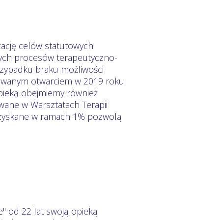
ację celów statutowych
nych procesów terapeutyczno-
rzypadku braku możliwości
anowanym otwarciem w 2019 roku
pieką obejmiemy również
wane w Warsztatach Terapii
pozyskane w ramach 1% pozwolą
" od 22 lat swoją opieką