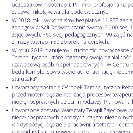
uczestników hipoterapii), PIT-nik ( profesjonalna 
zabawa mikołajkowa dla podopwiecznych.
W 2018 roku wykonaliśmy bezpłatnie 11 855 zabieg
zabiegów w Sali Doświadczania Świata, 3 200 sesji 
zajęciowych, 760 sesji pedagogicznych, 90 zajęć na
z muzykoterapii i 50 zbiórek harcerskich.
W roku 2019 planujemy uruchomić nowoczesne Ce
Terapeutyczne, które rozszerzy swoją działalność 
i zawodową osób niepełnosprawnych. W Centrum 
będą kompleksowo wspierać rehabilitację niepeł
staruszka".
Utworzony zostanie Ośrodek Terapeutyczno-Rehabi
przedmiotem będzie realizacja procesów terapeuty
niepłęnosprawnych dzieci i młodzieży. Planowana 
Utworzone zostaną Warsztaty Terapii Zajęciowej, w
niepełnosprawnych dorosłych, często niezdolnych
ich dyspozycji będzie 5 pracowni: arteterapii, ce
gospodarstwa domowego, rozwoju zawodowego, um