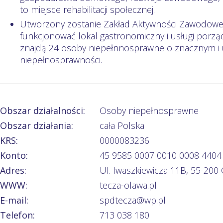
to miejsce rehabilitacji społecznej.
Utworzony zostanie Zakład Aktywności Zawodowej
funkcjonować lokal gastronomiczny i usługi porz
znajdą 24 osoby niepełnnosprawne o znacznym i
niepełnosprawności.
Obszar działalności:
Osoby niepełnosprawne
Obszar działania:
cała Polska
KRS:
0000083236
Konto:
45 9585 0007 0010 0008 4404
Adres:
Ul. Iwaszkiewicza 11B, 55-200
WWW:
tecza-olawa.pl
E-mail:
spdtecza@wp.pl
Telefon:
713 038 180