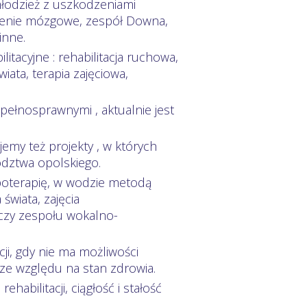
młodzież z uszkodzeniami
ażenie mózgowe, zespół Downa,
inne.
itacyjne : rehabilitacja ruchowa,
ata, terapia zajęciowa,
ełnosprawnymi , aktualnie jest
jemy też projekty , w których
dztwa opolskiego.
ipoterapię, w wodzie metodą
 świata, zajęcia
czy zespołu wokalno-
i, gdy nie ma możliwości
 ze względu na stan zdrowia.
abilitacji, ciągłość i stałość