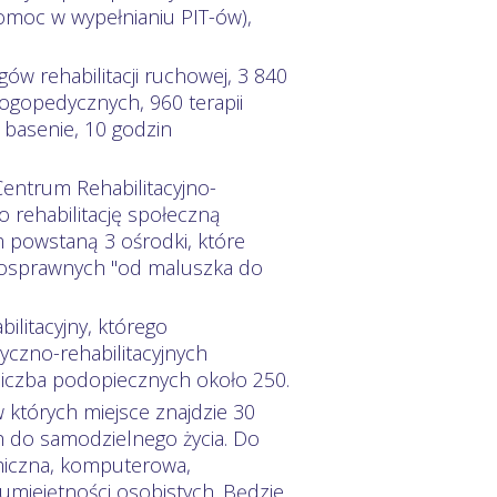
pomoc w wypełnianiu PIT-ów),
ów rehabilitacji ruchowej, 3 840
logopedycznych, 960 terapii
 basenie, 10 godzin
ntrum Rehabilitacyjno-
o rehabilitację społeczną
powstaną 3 ośrodki, które
nosprawnych "od maluszka do
litacyjny, którego
czno-rehabilitacyjnych
liczba podopiecznych około 250.
 których miejsce znajdzie 30
 do samodzielnego życia. Do
ramiczna, komputerowa,
iejętności osobistych. Będzie