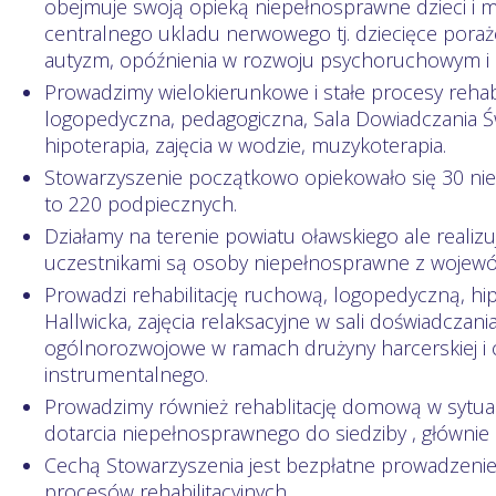
obejmuje swoją opieką niepełnosprawne dzieci i 
centralnego ukladu nerwowego tj. dziecięce por
autyzm, opóźnienia w rozwoju psychoruchowym i 
Prowadzimy wielokierunkowe i stałe procesy rehabil
logopedyczna, pedagogiczna, Sala Dowiadczania Świ
hipoterapia, zajęcia w wodzie, muzykoterapia.
Stowarzyszenie początkowo opiekowało się 30 niep
to 220 podpiecznych.
Działamy na terenie powiatu oławskiego ale realizu
uczestnikami są osoby niepełnosprawne z wojewó
Prowadzi rehabilitację ruchową, logopedyczną, h
Hallwicka, zajęcia relaksacyjne w sali doświadczania
ogólnorozwojowe w ramach drużyny harcerskiej i 
instrumentalnego.
Prowadzimy również rehablitację domową w sytuacj
dotarcia niepełnosprawnego do siedziby , głównie
Cechą Stowarzyszenia jest bezpłatne prowadzenie reh
procesów rehabilitacyjnych.