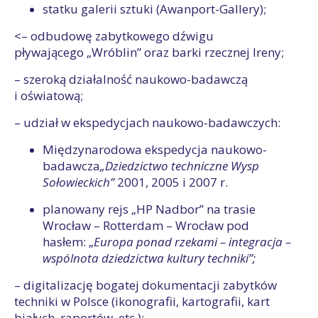
statku galerii sztuki (Awanport-Gallery);
<– odbudowę zabytkowego dźwigu
pływającego „Wróblin” oraz barki rzecznej Ireny;
– szeroką działalność naukowo-badawczą
i oświatową;
– udział w ekspedycjach naukowo-badawczych:
Międzynarodowa ekspedycja naukowo-
badawcza
„Dziedzictwo techniczne Wysp
Sołowieckich”
2001, 2005 i 2007 r.
planowany rejs „HP Nadbor” na trasie
Wrocław – Rotterdam – Wrocław pod
hasłem: „
Europa ponad rzekami – integracja –
wspólnota dziedzictwa kultury techniki”
;
– digitalizację bogatej dokumentacji zabytków
techniki w Polsce (ikonografii, kartografii, kart
białych, raportów, etc.);