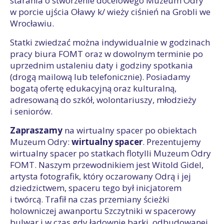
starania o stworzenie docelowego Muzeum Odry
w porcie ujścia Oławy k/ wieży ciśnień na Grobli we
Wrocławiu.
Statki zwiedzać można indywidualnie w godzinach
pracy biura FOMT oraz w dowolnym terminie po
uprzednim ustaleniu daty i godziny spotkania
(drogą mailową lub telefonicznie). Posiadamy
bogatą ofertę edukacyjną oraz kulturalną,
adresowaną do szkół, wolontariuszy, młodzieży
i seniorów.
Zapraszamy
na wirtualny spacer po obiektach
Muzeum Odry:
wirtualny spacer
. Prezentujemy
wirtualny spacer po statkach flotylli Muzeum Odry
FOMT. Naszym przewodnikiem jest Witold Gidel,
artysta fotografik, który oczarowany Odrą i jej
dziedzictwem, spaceru tego był inicjatorem
i twórcą. Trafił na czas przemiany ścieżki
holowniczej awanportu Szczytniki w spacerowy
bulwar i w czas gdy ładownie barki, odbudowanej