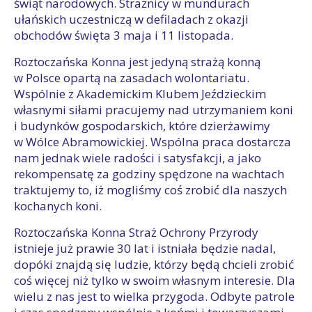
świąt narodowych. Strażnicy w mundurach
ułańskich uczestniczą w defiladach z okazji
obchodów święta 3 maja i 11 listopada.
Roztoczańska Konna jest jedyną strażą konną
w Polsce opartą na zasadach wolontariatu.
Wspólnie z Akademickim Klubem Jeździeckim
własnymi siłami pracujemy nad utrzymaniem koni
i budynków gospodarskich, które dzierżawimy
w Wólce Abramowickiej. Wspólna praca dostarcza
nam jednak wiele radości i satysfakcji, a jako
rekompensatę za godziny spędzone na wachtach
traktujemy to, iż mogliśmy coś zrobić dla naszych
kochanych koni.
Roztoczańska Konna Straż Ochrony Przyrody
istnieje już prawie 30 lat i istniała będzie nadal,
dopóki znajdą się ludzie, którzy będą chcieli zrobić
coś więcej niż tylko w swoim własnym interesie. Dla
wielu z nas jest to wielka przygoda. Odbyte patrole