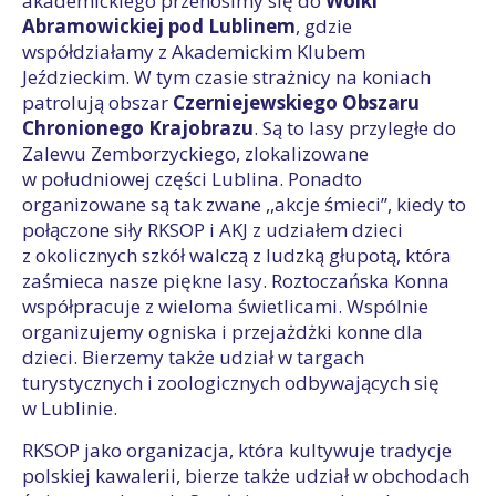
akademickiego przenosimy się do
Wólki
Abramowickiej pod Lublinem
, gdzie
współdziałamy z Akademickim Klubem
Jeździeckim. W tym czasie strażnicy na koniach
patrolują obszar
Czerniejewskiego Obszaru
Chronionego Krajobrazu
. Są to lasy przyległe do
Zalewu Zemborzyckiego, zlokalizowane
w południowej części Lublina. Ponadto
organizowane są tak zwane ,,akcje śmieci”, kiedy to
połączone siły RKSOP i AKJ z udziałem dzieci
z okolicznych szkół walczą z ludzką głupotą, która
zaśmieca nasze piękne lasy. Roztoczańska Konna
współpracuje z wieloma świetlicami. Wspólnie
organizujemy ogniska i przejażdżki konne dla
dzieci. Bierzemy także udział w targach
turystycznych i zoologicznych odbywających się
w Lublinie.
RKSOP jako organizacja, która kultywuje tradycje
polskiej kawalerii, bierze także udział w obchodach