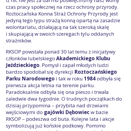
iż nic nie jest za darmo poświęciliśmy nasz wolny
czas pracy społecznej na rzecz ochrony przyrody.
Roztoczańska Konna Straż Ochrony Przyrody jest
jedyną tego typu strażą konną opartą na zasadzie
wolontariatu, działającą na tak szeroką skalę
i skupiającą w swoich szeregach tylu oddanych
strażników.
RKSOP powstała ponad 30 lat temu z inicjatywy
członków lubelskiego
Akademickiego Klubu
Jeździeckiego
. Pomysł i zapał młodych ludzi
bardzo spodobał się dyrekcji
Roztoczańskiego
Parku Narodowego
i tak w roku
1984
odbyła się
pierwsza akcja letnia na terenie parku.
Paradoksalnie odbyła się ona pieszo i trwała
zaledwie dwa tygodnie. O trudnych początkach do
dzisiaj przypomina – przybita nad drzwiami
wejściowymi do
gajówki Dębowiec
w bazie
RKSOP – podeszwa od buta. Kolejne lata i akcje
symbolizują już końskie podkowy. Pomimo