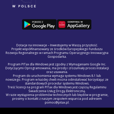
Dotacje na innowacje – Inwestujemy w Waszą przyszłość.
Projekt współfinansowany ze środków Europejskiego Funduszu
Rozwoju Regionalnego w ramach Programu Operacyjnego Innowacyjna
Gospodarka.
Program PITax dla Windows jest zgodny z Wymaganiami Google Inc.
Dotyczącymi Oprogramowania, ma prosty i zrozumiały proces instalacji
oraz usuwania.
Program do uruchomienia wymaga systemu Windows 8.1 lub
nowszego. Program w każdej chwili można odinstalować korzystając ze
standardowych procedur systemu Windows.
Treść licencji na program PITax dla Windows jest częścią Regulaminu
Świadczenia Usług Drogą Elektroniczną.
W razie wystąpienia problemów technicznych lub błędów w programie,
prosimy o kontakt z naszym zespołem wsparcia pod adresem
pomoc@pitax.pl.
© 2012 - 2027 PITAX sp. z o.o. Wszelkie prawa zastrzeżone.
Korzystając z niniejszego serwisu akceptujesz
Regulamin Świadczenia