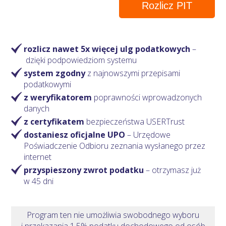
Rozlicz PIT
rozlicz nawet 5x więcej ulg podatkowych
–
dzięki podpowiedziom systemu
system zgodny
z najnowszymi przepisami
podatkowymi
z weryfikatorem
poprawności wprowadzonych
danych
z certyfikatem
bezpieczeństwa USERTrust
dostaniesz oficjalne UPO
– Urzędowe
Poświadczenie Odbioru zeznania wysłanego przez
internet
przyspieszony zwrot podatku
– otrzymasz
już
w 45 dni
Program ten nie umożliwia swobodnego wyboru
i przekazania 1,5% podatku dochodowego od osób