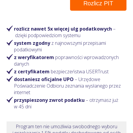
Rozlicz PIT
rozlicz nawet 5x więcej ulg podatkowych
–
dzięki podpowiedziom systemu
system zgodny
z najnowszymi przepisami
podatkowymi
z weryfikatorem
poprawności wprowadzonych
danych
z certyfikatem
bezpieczeństwa USERTrust
dostaniesz oficjalne UPO
– Urzędowe
Poświadczenie Odbioru zeznania wysłanego przez
internet
przyspieszony zwrot podatku
– otrzymasz
już
w 45 dni
Program ten nie umożliwia swobodnego wyboru
i przekazania 1,5% podatku dochodowego od osób