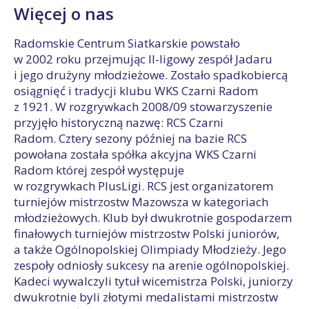
Więcej o nas
Radomskie Centrum Siatkarskie powstało
w 2002 roku przejmując II-ligowy zespół Jadaru
i jego drużyny młodzieżowe. Zostało spadkobiercą
osiągnięć i tradycji klubu WKS Czarni Radom
z 1921. W rozgrywkach 2008/09 stowarzyszenie
przyjęło historyczną nazwę: RCS Czarni
Radom. Cztery sezony później na bazie RCS
powołana została spółka akcyjna WKS Czarni
Radom której zespół występuje
w rozgrywkach PlusLigi. RCS jest organizatorem
turniejów mistrzostw Mazowsza w kategoriach
młodzieżowych. Klub był dwukrotnie gospodarzem
finałowych turniejów mistrzostw Polski juniorów,
a także Ogólnopolskiej Olimpiady Młodzieży. Jego
zespoły odniosły sukcesy na arenie ogólnopolskiej.
Kadeci wywalczyli tytuł wicemistrza Polski, juniorzy
dwukrotnie byli złotymi medalistami mistrzostw