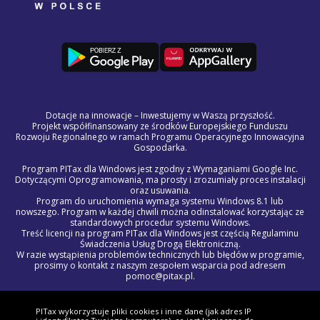
Dotacje na innowacje – Inwestujemy w Waszą przyszłość.
Projekt współfinansowany ze środków Europejskiego Funduszu
Rozwoju Regionalnego w ramach Programu Operacyjnego Innowacyjna
Gospodarka.
Program PITax dla Windows jest zgodny z Wymaganiami Google Inc.
Dotyczącymi Oprogramowania, ma prosty i zrozumiały proces instalacji
oraz usuwania.
Program do uruchomienia wymaga systemu Windows 8.1 lub
nowszego. Program w każdej chwili można odinstalować korzystając ze
standardowych procedur systemu Windows.
Treść licencji na program PITax dla Windows jest częścią Regulaminu
Świadczenia Usług Drogą Elektroniczną.
W razie wystąpienia problemów technicznych lub błędów w programie,
prosimy o kontakt z naszym zespołem wsparcia pod adresem
pomoc@pitax.pl.
© 2012 - 2027 PITAX sp. z o.o. Wszelkie prawa zastrzeżone.
Korzystając z niniejszego serwisu akceptujesz
Regulamin Świadczenia
PITax wykorzystuje pliki cookies i inne dane (jak adres IP
Usług Drogą Elektroniczną, politykę przetwarzania danych osobowych