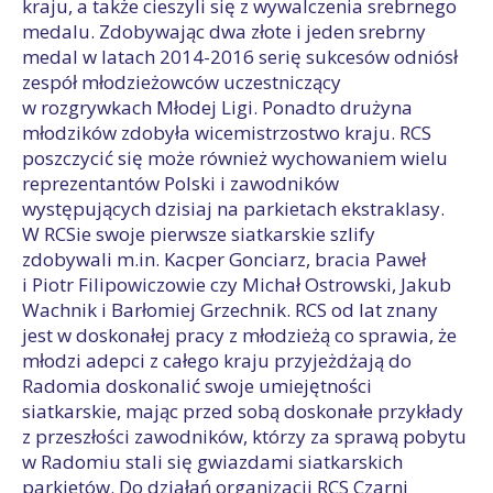
kraju, a także cieszyli się z wywalczenia srebrnego
medalu. Zdobywając dwa złote i jeden srebrny
medal w latach 2014-2016 serię sukcesów odniósł
zespół młodzieżowców uczestniczący
w rozgrywkach Młodej Ligi. Ponadto drużyna
młodzików zdobyła wicemistrzostwo kraju. RCS
poszczycić się może również wychowaniem wielu
reprezentantów Polski i zawodników
występujących dzisiaj na parkietach ekstraklasy.
W RCSie swoje pierwsze siatkarskie szlify
zdobywali m.in. Kacper Gonciarz, bracia Paweł
i Piotr Filipowiczowie czy Michał Ostrowski, Jakub
Wachnik i Barłomiej Grzechnik. RCS od lat znany
jest w doskonałej pracy z młodzieżą co sprawia, że
młodzi adepci z całego kraju przyjeżdżają do
Radomia doskonalić swoje umiejętności
siatkarskie, mając przed sobą doskonałe przykłady
z przeszłości zawodników, którzy za sprawą pobytu
w Radomiu stali się gwiazdami siatkarskich
parkietów. Do działań organizacji RCS Czarni