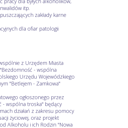
c pracy dla byłych alkoholików,
walidów itp.
opuszczających zakłady karne
yjnych dla ofiar patologii
wspólnie z Urzędem Miasta
t "Bezdomność - wspólna
opolskiego Urzędu Wojewódzkiego
nym "Betlejem - Zamkowa"
ntowego ogłoszonego przez
 - wspólna troska" będący
amach działań z zakresu pomocy
ji życiowej, oraz projekt
 od Alkoholu i ich Rodzin "Nowa