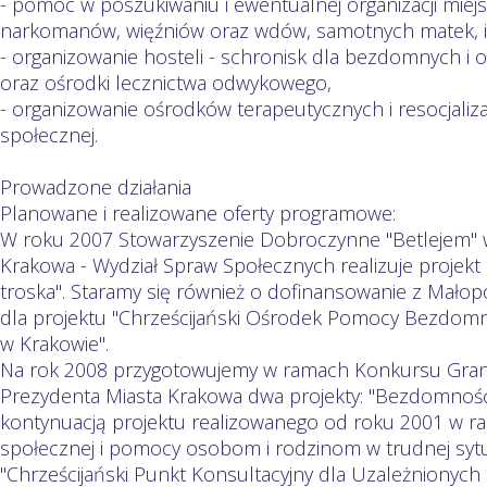
- pomoc w poszukiwaniu i ewentualnej organizacji miejs
narkomanów, więźniów oraz wdów, samotnych matek, in
- organizowanie hosteli - schronisk dla bezdomnych i 
oraz ośrodki lecznictwa odwykowego,
- organizowanie ośrodków terapeutycznych i resocjalizac
społecznej.
Prowadzone działania
Planowane i realizowane oferty programowe:
W roku 2007 Stowarzyszenie Dobroczynne "Betlejem" 
Krakowa - Wydział Spraw Społecznych realizuje projek
troska". Staramy się również o dofinansowanie z Mał
dla projektu "Chrześcijański Ośrodek Pomocy Bezdom
w Krakowie".
Na rok 2008 przygotowujemy w ramach Konkursu Gra
Prezydenta Miasta Krakowa dwa projekty: "Bezdomność
kontynuacją projektu realizowanego od roku 2001 w r
społecznej i pomocy osobom i rodzinom w trudnej sytuac
"Chrześcijański Punkt Konsultacyjny dla Uzależnionych