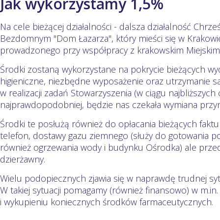
Jak wykorzystamy 1,5%
Na cele bieżącej działalności - dalsza działalność Chr
Bezdomnym "Dom Łazarza", który mieści się w Krakowie
prowadzonego przy współpracy z krakowskim Miejski
Środki zostaną wykorzystane na pokrycie bieżących wy
higieniczne, niezbędne wyposażenie oraz utrzymanie
w realizacji zadań Stowarzyszenia (w ciągu najbliższych 
najprawdopodobniej, będzie nas czekała wymiana przyna
Środki te posłużą również do opłacania bieżących faktu
telefon, dostawy gazu ziemnego (służy do gotowania p
również ogrzewania wody i budynku Ośrodka) ale prze
dzierżawny.
Wielu podopiecznych zjawia się w naprawdę trudnej sytua
W takiej sytuacji pomagamy (również finansowo) w m.i
i wykupieniu koniecznych środków farmaceutycznych.