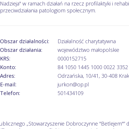
Nadzieja" w ramach działań na rzecz profilaktyki i rehabi
przeciwdziałania patologiom społecznym.
Obszar działalności:
Działalność charytatywna
Obszar działania:
województwo małopolskie
KRS:
0000152715
Konto:
84 1050 1445 1000 0022 3352
Adres:
Odrzańska, 10/41, 30-408 Kra
E-mail:
jurkon@op.pl
Telefon:
501434109
publicznego „Stowarzyszenie Dobroczynne "Betlejem"” d