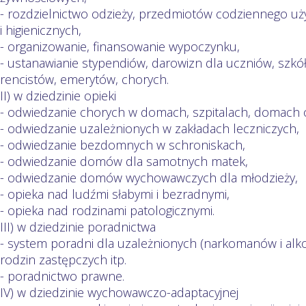
- rozdzielnictwo odzieży, przedmiotów codziennego uży
i higienicznych,
- organizowanie, finansowanie wypoczynku,
- ustanawianie stypendiów, darowizn dla uczniów, szkół
rencistów, emerytów, chorych.
II) w dziedzinie opieki
- odwiedzanie chorych w domach, szpitalach, domach op
- odwiedzanie uzależnionych w zakładach leczniczych,
- odwiedzanie bezdomnych w schroniskach,
- odwiedzanie domów dla samotnych matek,
- odwiedzanie domów wychowawczych dla młodzieży,
- opieka nad ludźmi słabymi i bezradnymi,
- opieka nad rodzinami patologicznymi.
III) w dziedzinie poradnictwa
- system poradni dla uzależnionych (narkomanów i alko
rodzin zastępczych itp.
- poradnictwo prawne.
IV) w dziedzinie wychowawczo-adaptacyjnej