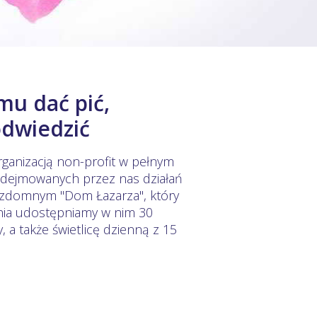
mu dać pić,
odwiedzić
rganizacją non-profit w pełnym
podejmowanych przez nas działań
ezdomnym "Dom Łazarza", który
dnia udostępniamy w nim 30
a także świetlicę dzienną z 15