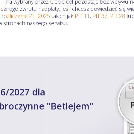
PIT na wybrany przez Ciebie cel pozostaje bez wpływu n
eżnego zwrotu nadpłaty. Jeśli chcesz dowiedzieć się wi
a
rozliczenie PIT 2025
takich jak
PIT 11
,
PIT 37
,
PIT 28
lu
na stronach naszego serwisu.
6/2027 dla
broczynne "Betlejem"