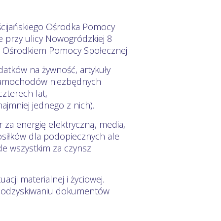
ześcijańskiego Ośrodka Pomocy
 przy ulicy Nowogródzkiej 8
m Ośrodkiem Pomocy Społecznej.
datków na żywność, artykuły
 samochodów niezbędnych
czterech lat,
jmniej jednego z nich).
r za energię elektryczną, media,
osiłków dla podopiecznych ale
de wszystkim za czynsz
cji materialnej i życiowej.
n. odzyskiwaniu dokumentów