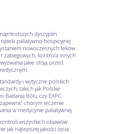
z najmłodszych dyscyplin
pieki paliatywno-hospicyjnej
zystaniem nowoczesnych leków
r zabiegowych, kontrola innych
wyzwania jakie stoją przed
 medycznym.
andardy i wytyczne polskich
zych, takich jak Polskie
wo Badania Bólu czy EAPC
się zapewnić chorym leczenie
ania w medycynie paliatywnej.
ontroli wszystkich objawów
e jak najlepszej jakości życia