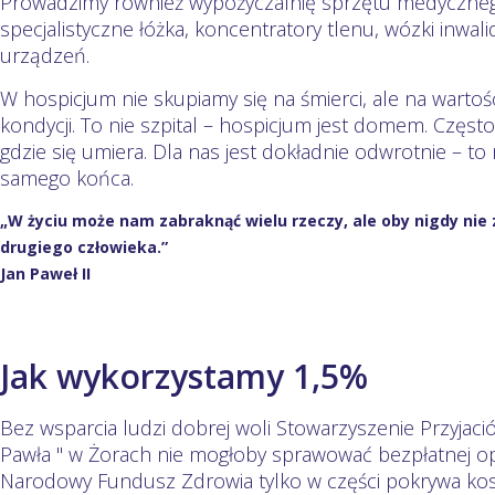
Prowadzimy również wypożyczalnię sprzętu medyczneg
specjalistyczne łóżka, koncentratory tlenu, wózki inwali
urządzeń.
W hospicjum nie skupiamy się na śmierci, ale na wartośc
kondycji. To nie szpital – hospicjum jest domem. Częst
gdzie się umiera. Dla nas jest dokładnie odwrotnie – to 
samego końca.
„W życiu może nam zabraknąć wielu rzeczy, ale oby nigdy nie z
drugiego człowieka.”
Jan Paweł II
Jak wykorzystamy 1,5%
Bez wsparcia ludzi dobrej woli Stowarzyszenie Przyjaci
Pawła " w Żorach nie mogłoby sprawować bezpłatnej op
Narodowy Fundusz Zdrowia tylko w części pokrywa koszt