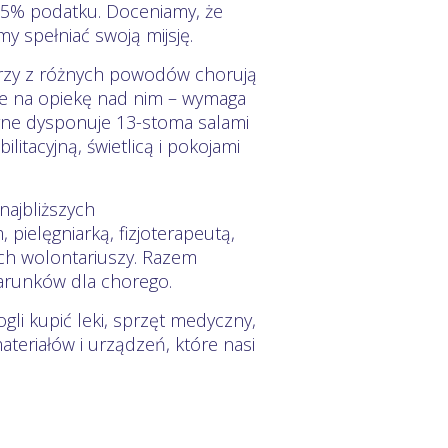
,5% podatku. Doceniamy, że
y spełniać swoją mijsję.
órzy z różnych powodów chorują
ie na opiekę nad nim – wymaga
arne dysponuje 13-stoma salami
itacyjną, świetlicą i pokojami
najbliższych
pielęgniarką, fizjoterapeutą,
ch wolontariuszy. Razem
arunków dla chorego.
li kupić leki, sprzęt medyczny,
ateriałów i urządzeń, które nasi