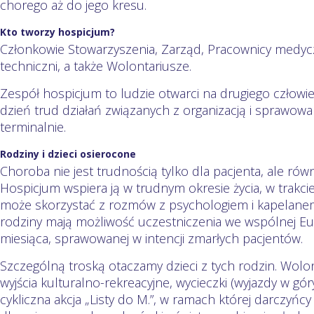
chorego aż do jego kresu.
Kto tworzy hospicjum?
Członkowie Stowarzyszenia, Zarząd, Pracownicy medyczn
techniczni, a także Wolontariusze.
Zespół hospicjum to ludzie otwarci na drugiego człowi
dzień trud działań związanych z organizacją i sprawow
terminalnie.
Rodziny i dzieci osierocone
Choroba nie jest trudnością tylko dla pacjenta, ale równ
Hospicjum wspiera ją w trudnym okresie życia, w trakci
może skorzystać z rozmów z psychologiem i kapelanem. 
rodziny mają możliwość uczestniczenia we wspólnej Euch
miesiąca, sprawowanej w intencji zmarłych pacjentów.
Szczególną troską otaczamy dzieci z tych rodzin. Wolon
wyjścia kulturalno-rekreacyjne, wycieczki (wyjazdy w gór
cykliczna akcja „Listy do M.”, w ramach której darczyńc