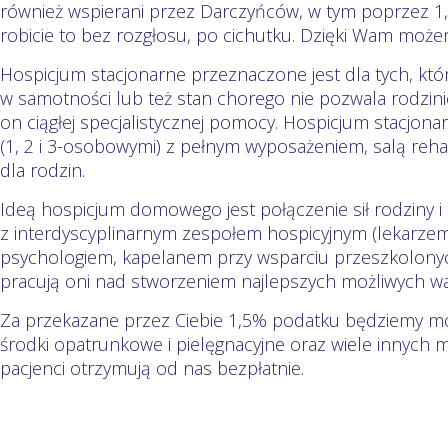
również wspierani przez Darczyńców, w tym poprzez 1
robicie to bez rozgłosu, po cichutku. Dzięki Wam możem
Hospicjum stacjonarne przeznaczone jest dla tych, kt
w samotności lub też stan chorego nie pozwala rodzin
on ciągłej specjalistycznej pomocy. Hospicjum stacjon
(1, 2 i 3-osobowymi) z pełnym wyposażeniem, salą rehabil
dla rodzin.
Ideą hospicjum domowego jest połączenie sił rodziny i 
z interdyscyplinarnym zespołem hospicyjnym (lekarzem, 
psychologiem, kapelanem przy wsparciu przeszkolony
pracują oni nad stworzeniem najlepszych możliwych w
Za przekazane przez Ciebie 1,5% podatku będziemy mog
środki opatrunkowe i pielęgnacyjne oraz wiele innych m
pacjenci otrzymują od nas bezpłatnie.