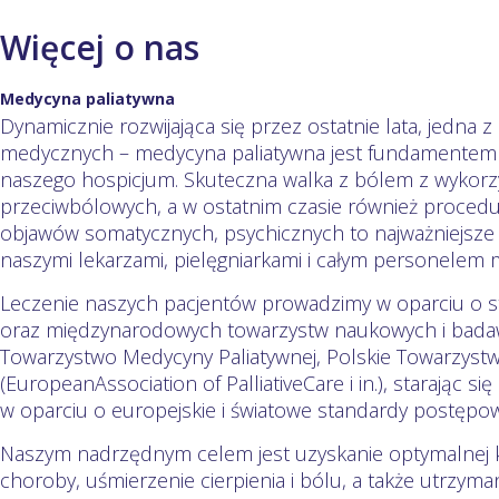
Więcej o nas
Medycyna paliatywna
Dynamicznie rozwijająca się przez ostatnie lata, jedna 
medycznych – medycyna paliatywna jest fundamentem o
naszego hospicjum. Skuteczna walka z bólem z wykor
przeciwbólowych, a w ostatnim czasie również procedu
objawów somatycznych, psychicznych to najważniejsze 
naszymi lekarzami, pielęgniarkami i całym personelem
Leczenie naszych pacjentów prowadzimy w oparciu o st
oraz międzynarodowych towarzystw naukowych i badawc
Towarzystwo Medycyny Paliatywnej, Polskie Towarzyst
(EuropeanAssociation of PalliativeCare i in.), starając 
w oparciu o europejskie i światowe standardy postępow
Naszym nadrzędnym celem jest uzyskanie optymalnej k
choroby, uśmierzenie cierpienia i bólu, a także utrzymani