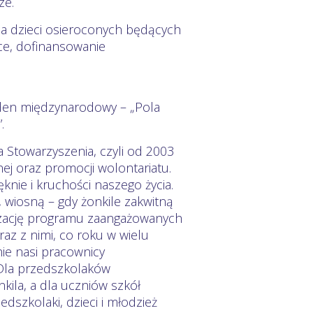
ze.
la dzieci osieroconych będących
uce, dofinansowanie
eden międzynarodowy – „Pola
.
 Stowarzyszenia, czyli od 2003
nej oraz promocji wolontariatu.
nie i kruchości naszego życia.
, wiosną – gdy żonkile zakwitną
lizację programu zaangażowanych
raz z nimi, co roku w wielu
nie nasi pracownicy
. Dla przedszkolaków
ila, a dla uczniów szkół
edszkolaki, dzieci i młodzież