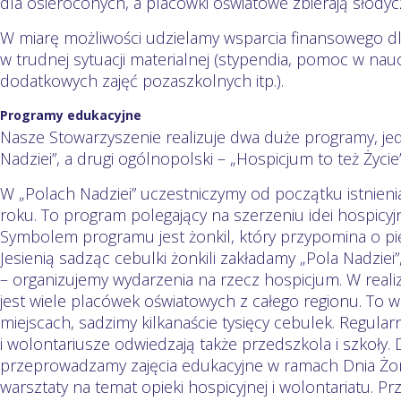
dla osieroconych, a placówki oświatowe zbierają słodyc
W miarę możliwości udzielamy wsparcia finansowego d
w trudnej sytuacji materialnej (stypendia, pomoc w na
dodatkowych zajęć pozaszkolnych itp.).
Programy edukacyjne
Nasze Stowarzyszenie realizuje dwa duże programy, j
Nadziei”, a drugi ogólnopolski – „Hospicjum to też Życie”
W „Polach Nadziei” uczestniczymy od początku istnienia
roku. To program polegający na szerzeniu idei hospicyj
Symbolem programu jest żonkil, który przypomina o pięk
Jesienią sadząc cebulki żonkili zakładamy „Pola Nadziei”
– organizujemy wydarzenia na rzecz hospicjum. W rea
jest wiele placówek oświatowych z całego regionu. To w
miejscach, sadzimy kilkanaście tysięcy cebulek. Regular
i wolontariusze odwiedzają także przedszkola i szkoły
przeprowadzamy zajęcia edukacyjne w ramach Dnia Żonk
warsztaty na temat opieki hospicyjnej i wolontariatu. Prz