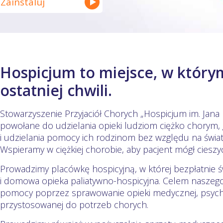
Zainstaluj
Hospicjum to miejsce, w którym
ostatniej chwili.
Stowarzyszenie Przyjaciół Chorych „Hospicjum im. Jana P
powołane do udzielania opieki ludziom ciężko chorym,
i udzielania pomocy ich rodzinom bez względu na świat
Wspieramy w ciężkiej chorobie, aby pacjent mógł cieszyć
Prowadzimy placówkę hospicyjną, w której bezpłatnie ś
i domowa opieka paliatywno-hospicyjna. Celem naszego d
pomocy poprzez sprawowanie opieki medycznej, psychol
przystosowanej do potrzeb chorych.