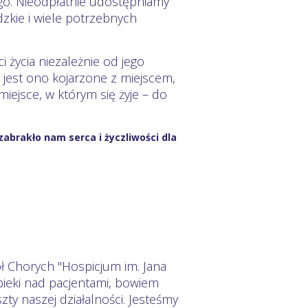
o. Nieodpłatnie udostępniamy
dzkie i wiele potrzebnych
i życia niezależnie od jego
o jest ono kojarzone z miejscem,
miejsce, w którym się żyje – do
abrakło nam serca i życzliwości dla
ół Chorych "Hospicjum im. Jana
ieki nad pacjentami, bowiem
y naszej działalności. Jesteśmy