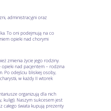
i, administracyjni oraz
eka. To oni podejmują na co
aniem opieki nad chorymi
ież zmienia życie jego rodziny.
e opieki nad pacjentem – rodzina
Po odejściu bliskiej osoby,
arystii, w każdy II wtorek
tariusze organizują dla nich
y, kuligi). Naszym sukcesem jest
y z całego świata kupują prezenty