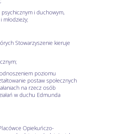
;
, psychicznym i duchowym,
i młodzieży;
których Stowarzyszenie kieruje
ecznym;
 podnoszeniem poziomu
ztałtowanie postaw społecznych
ałaniach na rzecz osób
działań w duchu Edmunda
w Placówce Opiekuńczo-