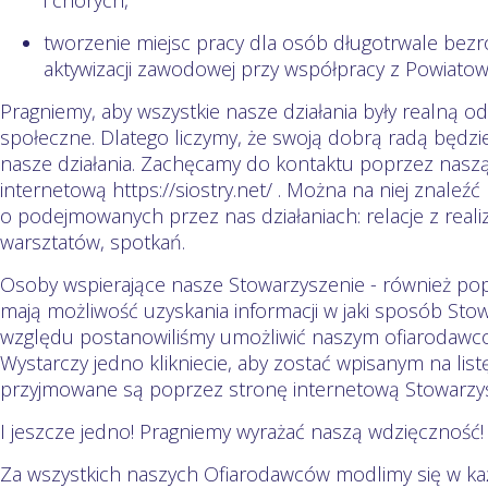
i chorych,
tworzenie miejsc pracy dla osób długotrwale bezr
aktywizacji zawodowej przy współpracy z Powiat
Pragniemy, aby wszystkie nasze działania były realną 
społeczne. Dlatego liczymy, że swoją dobrą radą będz
nasze działania. Zachęcamy do kontaktu poprzez nasz
internetową https://siostry.net/ . Można na niej znaleźć
o podejmowanych przez nas działaniach: relacje z reali
warsztatów, spotkań.
Osoby wspierające nasze Stowarzyszenie - również po
mają możliwość uzyskania informacji w jaki sposób Stow
względu postanowiliśmy umożliwić naszym ofiarodawco
Wystarczy jedno klikniecie, aby zostać wpisanym na list
przyjmowane są poprzez stronę internetową Stowarzys
I jeszcze jedno! Pragniemy wyrażać naszą wdzięczność!
Za wszystkich naszych Ofiarodawców modlimy się w 