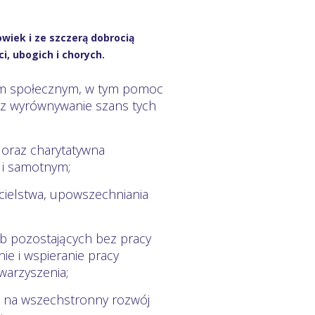
wiek i ze szczerą dobrocią
, ubogich i chorych.
iem społecznym, w tym pomoc
raz wyrównywanie szans tych
 oraz charytatywna
i samotnym;
icielstwa, upowszechniania
ób pozostających bez pracy
e i wspieranie pracy
warzyszenia;
h na wszechstronny rozwój