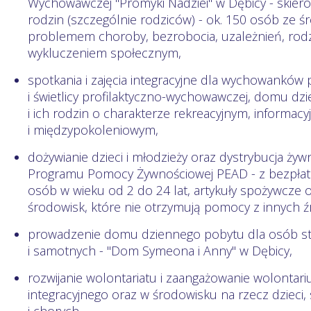
Wychowawczej "Promyki Nadziei" w Dębicy - skierow
rodzin (szczególnie rodziców) - ok. 150 osób ze ś
problemem choroby, bezrobocia, uzależnień, rod
wykluczeniem społecznym,
spotkania i zajęcia integracyjne dla wychowanków 
i świetlicy profilaktyczno-wychowawczej, domu d
i ich rodzin o charakterze rekreacyjnym, informacyj
i międzypokoleniowym,
dożywianie dzieci i młodzieży oraz dystrybucja ży
Programu Pomocy Żywnościowej PEAD - z bezpłatn
osób w wieku od 2 do 24 lat, artykuły spożywcze
środowisk, które nie otrzymują pomocy z innych ź
prowadzenie domu dziennego pobytu dla osób sta
i samotnych - "Dom Symeona i Anny" w Dębicy,
rozwijanie wolontariatu i zaangażowanie wolontari
integracyjnego oraz w środowisku na rzecz dzieci