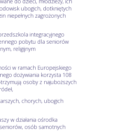
ane do dzieci, młodzieży, ich
rodowisk ubogich, dotkniętych
zin niepełnych zagrożonych
przedszkola integracyjnego
ziennego pobytu dla seniorów
nym, religijnym
wności w ramach Europejskiego
ego dożywiania korzysta 108
 otrzymują osoby z najuboższych
ródeł,
rszych, chorych, ubogich
uszy w działania ośrodka
, seniorów, osób samotnych