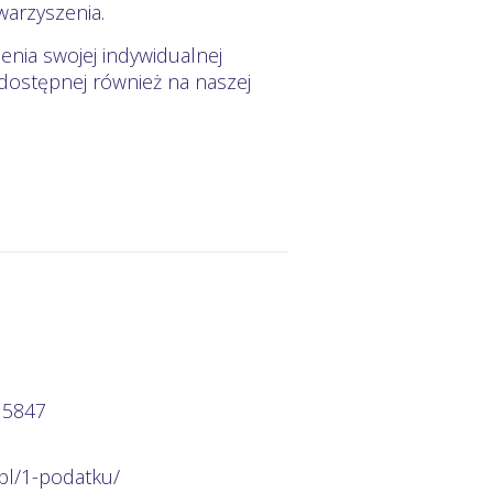
arzyszenia.
ia swojej indywidualnej
stępnej również na naszej
 5847
pl/1-podatku/