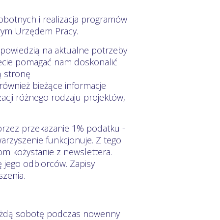
obotnych i realizacja programów
owym Urzędem Pracy.
odpowiedzią na aktualne potrzeby
iecie pomagać nam doskonalić
ą stronę
 również bieżące informacje
zacji różnego rodzaju projektów,
przez przekazanie 1% podatku -
arzyszenie funkcjonuje. Z tego
m kożystanie z newslettera.
ę jego odbiorców. Zapisy
zenia.
każdą sobotę podczas nowenny