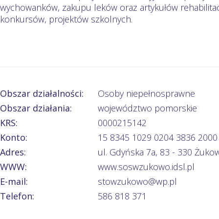
wychowanków, zakupu leków oraz artykułów rehabilitacy
konkursów, projektów szkolnych.
Obszar działalności:
Osoby niepełnosprawne
Obszar działania:
województwo pomorskie
KRS:
0000215142
Konto:
15 8345 1029 0204 3836 2000
Adres:
ul. Gdyńska 7a, 83 - 330 Żuko
WWW:
www.soswzukowo.idsl.pl
E-mail:
stowzukowo@wp.pl
Telefon:
586 818 371