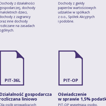
Dochody z działalności
Dochody z giełdy
gospodarczej, dochody
papierów wartościowych
małoletnich dzieci,
udziałów w spółkach
dochody z zagranicy
z o.o., Spółek Akcyjnych
oraz inne dochody
i podobne.
rozliczane na zasadach
ogólnych.
PIT-36L
PIT-OP
Działalność gospodarcza
Oświadczenie
rozliczana liniowo
w sprawie 1,5% podat
Dla osób prowadzących
PIT-OP wypełniają osoby,