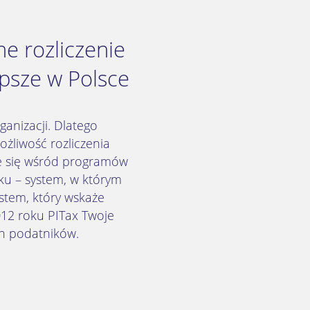
e rozliczenie
psze w Polsce
anizacji. Dlatego
żliwość rozliczenia
ce się wśród programów
ku – system, w którym
stem, który wskaże
12 roku PITax Twoje
ch podatników.