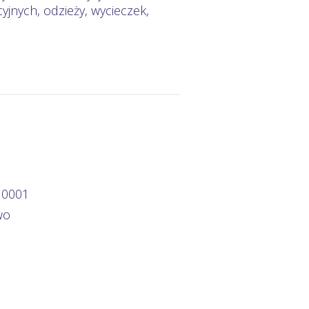
jnych, odzieży, wycieczek,
 0001
wo