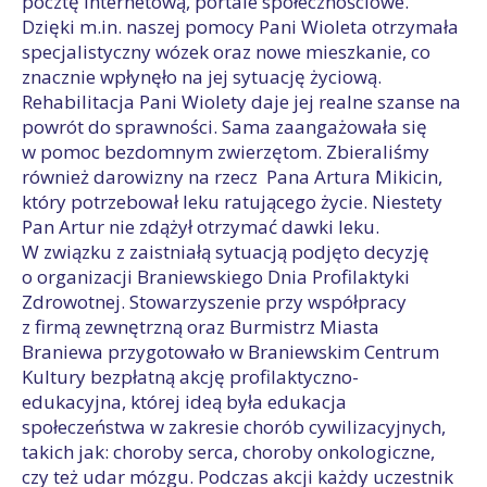
pocztę internetową, portale społecznościowe.
Dzięki m.in. naszej pomocy Pani Wioleta otrzymała
specjalistyczny wózek oraz nowe mieszkanie, co
znacznie wpłynęło na jej sytuację życiową.
Rehabilitacja Pani Wiolety daje jej realne szanse na
powrót do sprawności. Sama zaangażowała się
w pomoc bezdomnym zwierzętom. Zbieraliśmy
również darowizny na rzecz Pana Artura Mikicin,
który potrzebował leku ratującego życie. Niestety
Pan Artur nie zdążył otrzymać dawki leku.
W związku z zaistniałą sytuacją podjęto decyzję
o organizacji Braniewskiego Dnia Profilaktyki
Zdrowotnej. Stowarzyszenie przy współpracy
z firmą zewnętrzną oraz Burmistrz Miasta
Braniewa przygotowało w Braniewskim Centrum
Kultury bezpłatną akcję profilaktyczno-
edukacyjna, której ideą była edukacja
społeczeństwa w zakresie chorób cywilizacyjnych,
takich jak: choroby serca, choroby onkologiczne,
czy też udar mózgu. Podczas akcji każdy uczestnik