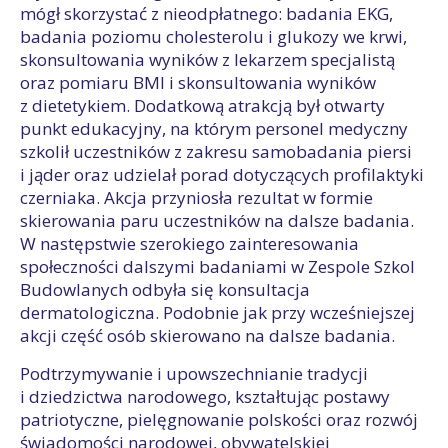
mógł skorzystać z nieodpłatnego: badania EKG,
badania poziomu cholesterolu i glukozy we krwi,
skonsultowania wyników z lekarzem specjalistą
oraz pomiaru BMI i skonsultowania wyników
z dietetykiem. Dodatkową atrakcją był otwarty
punkt edukacyjny, na którym personel medyczny
szkolił uczestników z zakresu samobadania piersi
i jąder oraz udzielał porad dotyczących profilaktyki
czerniaka. Akcja przyniosła rezultat w formie
skierowania paru uczestników na dalsze badania.
W następstwie szerokiego zainteresowania
społeczności dalszymi badaniami w Zespole Szkol
Budowlanych odbyła się konsultacja
dermatologiczna. Podobnie jak przy wcześniejszej
akcji część osób skierowano na dalsze badania.
Podtrzymywanie i upowszechnianie tradycji
i dziedzictwa narodowego, kształtując postawy
patriotyczne, pielęgnowanie polskości oraz rozwój
świadomości narodowej, obywatelskiej