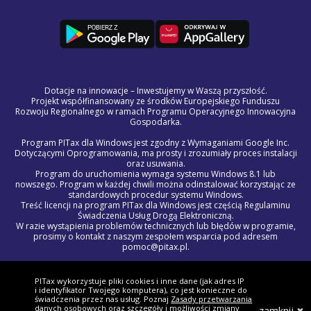
Dotacje na innowacje – Inwestujemy w Waszą przyszłość.
Projekt współfinansowany ze środków Europejskiego Funduszu
Rozwoju Regionalnego w ramach Programu Operacyjnego Innowacyjna
Gospodarka.
Program PITax dla Windows jest zgodny z Wymaganiami Google Inc.
Dotyczącymi Oprogramowania, ma prosty i zrozumiały proces instalacji
oraz usuwania.
Program do uruchomienia wymaga systemu Windows 8.1 lub
nowszego. Program w każdej chwili można odinstalować korzystając ze
standardowych procedur systemu Windows.
Treść licencji na program PITax dla Windows jest częścią Regulaminu
Świadczenia Usług Drogą Elektroniczną.
W razie wystąpienia problemów technicznych lub błędów w programie,
prosimy o kontakt z naszym zespołem wsparcia pod adresem
pomoc@pitax.pl.
© 2012 - 2027 PITAX sp. z o.o. Wszelkie prawa zastrzeżone.
Korzystając z niniejszego serwisu akceptujesz
Regulamin Świadczenia
PITax wykorzystuje pliki cookies i inne dane (jak adres IP
Usług Drogą Elektroniczną, politykę przetwarzania danych osobowych
i identyfikator Twojego komputera), co jest konieczne do
oraz politykę plików cookie »
świadczenia przez nas usług. Poznaj
Zasady przetwarzania
danych osobowych
oraz szczegóły i możliwości zmiany
zamknij