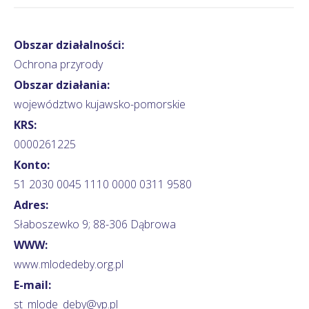
Obszar działalności:
Ochrona przyrody
Obszar działania:
województwo kujawsko-pomorskie
KRS:
0000261225
Konto:
51 2030 0045 1110 0000 0311 9580
Adres:
Słaboszewko 9; 88-306 Dąbrowa
WWW:
www.mlodedeby.org.pl
E-mail:
st_mlode_deby@vp.pl