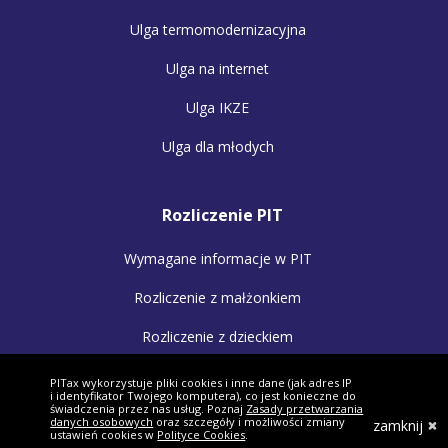
Ulga termomodernizacyjna
Ulga na internet
Ulga IKZE
Ulga dla młodych
Rozliczenie PIT
Wymagane informacje w PIT
Rozliczenie z małżonkiem
Rozliczenie z dzieckiem
Kwota wolna od podatku
PITax wykorzystuje pliki cookies i inne dane (jak adres IP
i identyfikator Twojego komputera), co jest konieczne do
świadczenia przez nas usług. Poznaj
Zasady przetwarzania
Koszty uzyskania przychodu
danych osobowych
oraz szczegóły i możliwości zmiany
zamknij
ustawień cookies w
Polityce Cookies
.